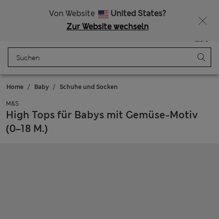
Alle Zölle bezahlt
15 % Rabatt und ein zusätzlicher Bonus - ENDET HEUTE
Von Website
United States?
Zur Website wechseln
Menü
Anmelden
Gespeichert
Tasche
Home
Baby
Schuhe und Socken
M&S
High Tops für Babys mit Gemüse-Motiv
(0–18 M.)