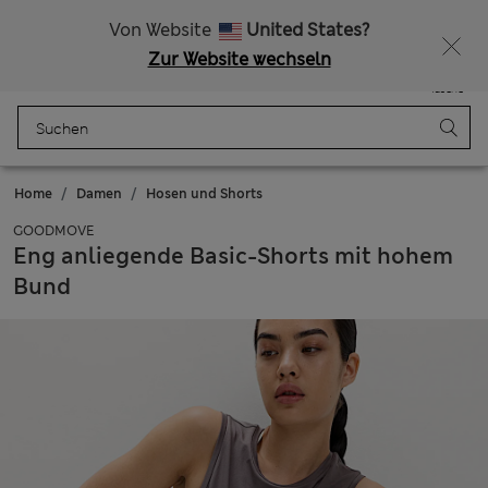
Alle Zölle bezahlt
Von Website
United States?
Zur Website wechseln
Menü
Anmelden
Gespeichert
Tasche
Home
Damen
Hosen und Shorts
GOODMOVE
Eng anliegende Basic-Shorts mit hohem
Bund