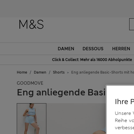
DAMEN
DESSOUS
HERREN
Click & Collect: Mehr als 16000 Abholpunkte
Home
Damen
Shorts
Eng anliegende Basic-Shorts mit 
GOODMOVE
Eng anliegende Basic-Sho
Ihre 
Unsere 
Reihe v
verbess