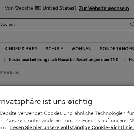
Alle Zölle bezahlt
Von Website
United States?
Zur Website wechseln
KINDER & BABY
SCHULE
WOHNEN
SONDERANGEB
|
|
Kostenlose Lieferung nach Hause bei Bestellungen über 75 €
Hi
hohem Bund
rts mit hohem Bund
Privatsphäre ist uns wichtig
Website verwendet Cookies und ähnliche Technologien für
on Zwecken, unter anderem, um Ihr Erlebnis auf unserer W
ern.
Lesen Sie hier unsere vollständige Cookie-Richtlinie.