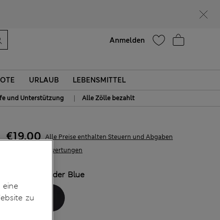
Lust auf 15 % Rabatt? Greifen Sie zu – und dazu weitere exklusive Prämien, wenn Sie Mitglied bei Sparks werden
Hilfe
Anmelden
OTE
URLAUB
LEBENSMITTEL
|
lfe und Unterstützung
Alle Zölle bezahlt
€19,00
Alle Preise enthalten Steuern und Abgaben
6 Bewertungen
FARBE:
Powder Blue
 eine
ebsite zu