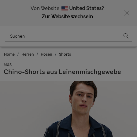
Alle Zölle bezahlt
Lust auf 15 % Rabatt? Greifen Sie zu – und dazu weitere exklusive Prämien, wenn Sie Mitglied bei Sparks werden
Von Website
United States?
Zur Website wechseln
Menü
Anmelden
Gespeichert
Tasche
Home
Herren
Hosen
Shorts
M&S
Chino-Shorts aus Leinenmischgewebe