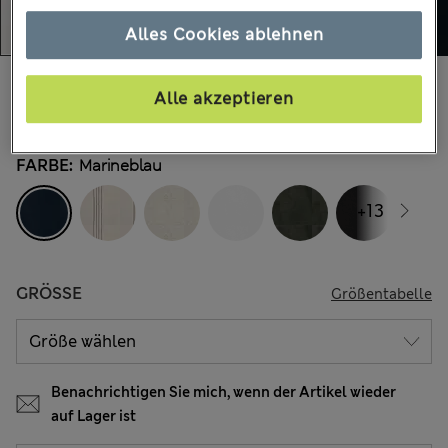
Alles Cookies ablehnen
€47,00
Alle Preise enthalten Steuern und Abgaben
Alle akzeptieren
124 Bewertungen
FARBE:
Marineblau
+13
GRÖSSE
Größentabelle
Benachrichtigen Sie mich, wenn der Artikel wieder
auf Lager ist