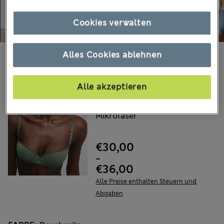
Cookies verwalten
Alles Cookies ablehnen
Wählen Sie Ihre Artikel:
AUTOGRAPH
Alle akzeptieren
Boston Balconette-Push-
up-BH mit Bügel aus
Mikrofaser
€30,00
-
€36,00
Alle Preise enthalten Steuern und
Abgaben