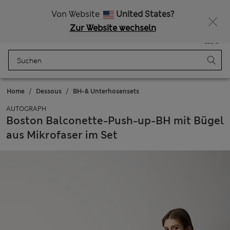
Schulkleidung: Zwei kaufen, 20 % sparen
Von Website
United States?
Zur Website wechseln
Menü
Anmelden
Gespeichert
Tasche
Home
Dessous
BH-& Unterhosensets
AUTOGRAPH
Boston Balconette-Push-up-BH mit Bügel
aus Mikrofaser im Set