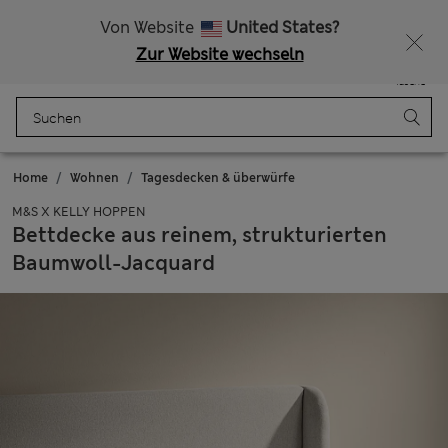
Alle Zölle bezahlt
Lust auf 15 % Rabatt? Greifen Sie zu – und dazu weitere exklusive Prämien, wenn Sie Mitglied bei Sparks werden
Von Website
United States?
Zur Website wechseln
Menü
Anmelden
Gespeichert
Tasche
Home
Wohnen
Tagesdecken & überwürfe
M&S X KELLY HOPPEN
Bettdecke aus reinem, strukturierten
Baumwoll-Jacquard