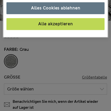
Alles Cookies ablehnen
Alle akzeptieren
€180,00
-
€210,00
Alle Preise enthalten Steuern und Abgaben
FARBE:
Grau
GRÖSSE
Größentabelle
Benachrichtigen Sie mich, wenn der Artikel wieder
auf Lager ist