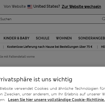
Alle Zölle bezahlt
Von Website
United States?
Zur Website wechseln
KINDER & BABY
SCHULE
WOHNEN
SONDERANGEB
|
|
Kostenlose Lieferung nach Hause bei Bestellungen über 75 €
Hi
e mit Faltendetail vorne
Baumwolle mit Faltendetail
Privatsphäre ist uns wichtig
Website verwendet Cookies und ähnliche Technologien für
on Zwecken, unter anderem, um Ihr Erlebnis auf unserer W
ern.
Lesen Sie hier unsere vollständige Cookie-Richtlinie.