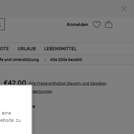
Lust auf 15 % Rabatt? Greifen Sie zu – und dazu weitere exklusive Prämien, wenn Sie Mitglied bei Sparks werden
Hilfe
Anmelden
OTE
URLAUB
LEBENSMITTEL
|
lfe und Unterstützung
Alle Zölle bezahlt
€42,00
Alle Preise enthalten Steuern und Abgaben
35 Bewertungen
FARBE:
Beige
 eine
Ausverkauft
ebsite zu