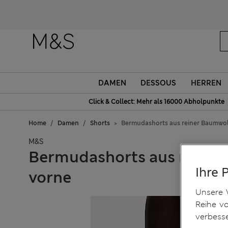
DAMEN
DESSOUS
HERREN
Click & Collect: Mehr als 16000 Abholpunkte
Home
Damen
Shorts
Bermudashorts aus reiner Baumwoll
M&S
Bermudashorts aus reiner 
Ihre 
vorne
Unsere 
Reihe v
verbess