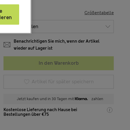
e
GRÖSSE
Größentabelle
ieren
Benachrichtigen Sie mich, wenn der Artikel
wieder auf Lager ist
In den Warenkorb
Artikel für später speichern
Jetzt kaufen und in 30 Tagen mit
zahlen
Kostenlose Lieferung nach Hause bei
Bestellungen über €75