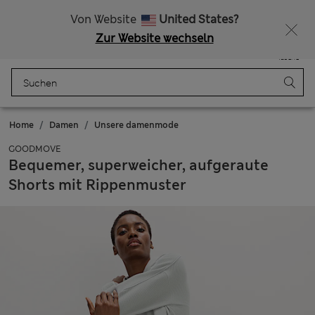
Alle Zölle bezahlt
Lust auf 15 % Rabatt? Greifen Sie zu – und dazu weitere exklusive Prämien, wenn Sie Mitglied bei Sparks werden
Von Website
United States?
Zur Website wechseln
Menü
Anmelden
Gespeichert
Tasche
Home
Damen
Unsere damenmode
GOODMOVE
Bequemer, superweicher, aufgeraute
Shorts mit Rippenmuster