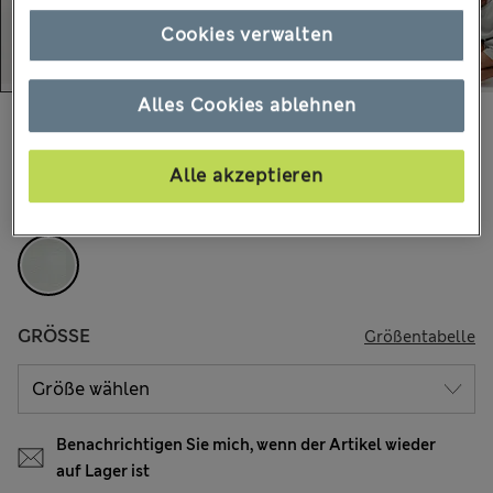
Cookies verwalten
Alles Cookies ablehnen
€35,00
Alle Preise enthalten Steuern und Abgaben
2 Bewertungen
Alle akzeptieren
FARBE:
Zartgrün
GRÖSSE
Größentabelle
Benachrichtigen Sie mich, wenn der Artikel wieder
auf Lager ist