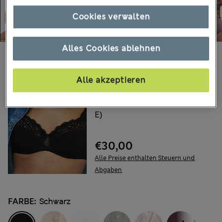
Cookies verwalten
Alles Cookies ablehnen
Wählen Sie Ihre Artikel:
M&S
Alle akzeptieren
Amelia Vollschalen-BH
mit Bügel und Spitze (A–
E)
€30,00
Alle Preise enthalten Steuern und
Abgaben
FARBE:
Schwarz