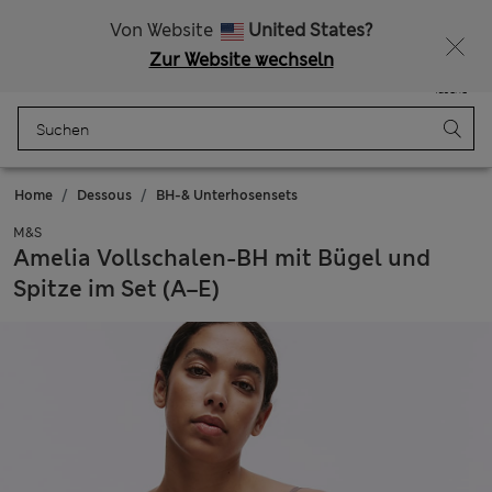
Alle Zölle bezahlt
Von Website
United States?
Zur Website wechseln
Menü
Anmelden
Gespeichert
Tasche
Home
Dessous
BH-& Unterhosensets
M&S
Amelia Vollschalen-BH mit Bügel und
Spitze im Set (A–E)