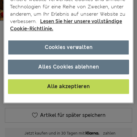
Technologien für eine Reihe von Zwecken, unter
anderem, um Ihr Erlebnis auf unserer Website zu
verbessern.
Lesen Sie hier unsere vollständige
€69,00
Cookie-Richtlinie.
Alle Preise enthalten Steuern und Abgaben
309 Bewertungen
Cookies verwalten
FARBE:
Dunkelgrau
Alles Cookies ablehnen
Alle akzeptieren
In den Warenkorb
Artikel für später speichern
Jetzt kaufen und in 30 Tagen mit
zahlen