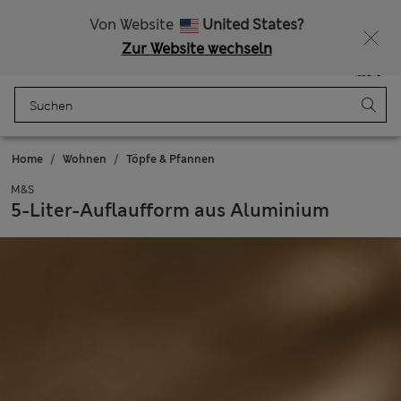
Alle Zölle bezahlt
Von Website
United States?
Zur Website wechseln
Menü
Anmelden
Gespeichert
Tasche
Home
Wohnen
Töpfe & Pfannen
M&S
5-Liter-Auflaufform aus Aluminium