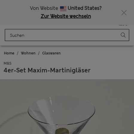
Alle Zölle bezahlt
Lust auf 15 % Rabatt? Greifen Sie zu – und dazu weitere exklusive Prämien, wenn Sie Mitglied bei Sparks werden
Von Website
United States?
Zur Website wechseln
Menü
Anmelden
Gespeichert
Tasche
Home
Wohnen
Glaswaren
M&S
4er-Set Maxim-Martinigläser