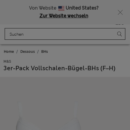
Alle Zölle bezahlt
Lust auf 15 % Rabatt? Greifen Sie zu – und dazu weitere exklusive Prämien, wenn Sie Mitglied bei Sparks werden
Von Website
United States?
Zur Website wechseln
Menü
Anmelden
Gespeichert
Tasche
Home
Dessous
BHs
M&S
3er-Pack Vollschalen-Bügel-BHs (F–H)