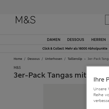
DAMEN
DESSOUS
HERREN
Click & Collect: Mehr als 16000 Abholpunkte
Home
Dessous
Unterhosen
Taillenslip
3er-Pack Tang
M&S
3er-Pack Tangas mit Must
Ihre 
Unsere 
Reihe v
verbess