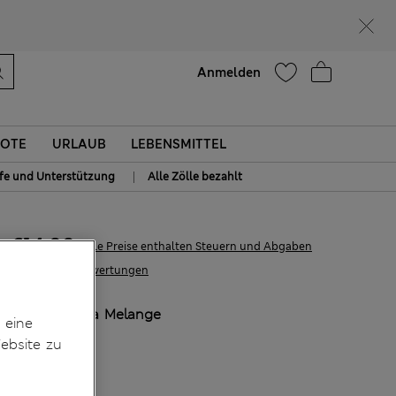
Hilfe
Anmelden
OTE
URLAUB
LEBENSMITTEL
|
lfe und Unterstützung
Alle Zölle bezahlt
€14,00
Alle Preise enthalten Steuern und Abgaben
2 Bewertungen
FARBE:
Rosa Melange
 eine
Ausverkauft
ebsite zu