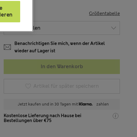
e
GRÖSSE
Größentabelle
ieren
Benachrichtigen Sie mich, wenn der Artikel
wieder auf Lager ist
In den Warenkorb
Artikel für später speichern
Jetzt kaufen und in 30 Tagen mit
zahlen
Kostenlose Lieferung nach Hause bei
Bestellungen über €75