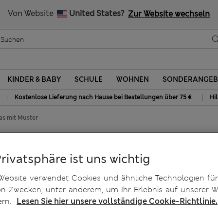
15 % Rabatt und ein zusätzlicher Bonus - ENDET HEUTE
Alle Zölle bezahlt
Von Website
United States?
Zur Website wechseln
KINDER & BABY
SCHULE
WOHNEN
SONDERANGEB
|
|
Kostenlose Lieferung nach Hause bei Bestellungen über 75 €
Hi
as mit Muster
er
Privatsphäre ist uns wichtig
Website verwendet Cookies und ähnliche Technologien für
on Zwecken, unter anderem, um Ihr Erlebnis auf unserer W
ern.
Lesen Sie hier unsere vollständige Cookie-Richtlinie.