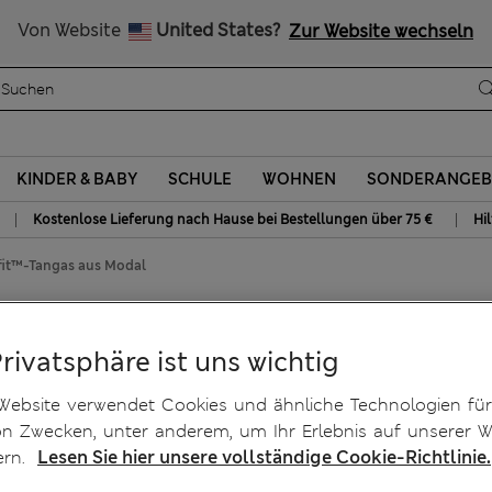
Alle Zölle bezahlt
Von Website
United States?
Zur Website wechseln
KINDER & BABY
SCHULE
WOHNEN
SONDERANGEB
|
|
Kostenlose Lieferung nach Hause bei Bestellungen über 75 €
Hi
ifit™-Tangas aus Modal
 aus Modal
Privatsphäre ist uns wichtig
Website verwendet Cookies und ähnliche Technologien für
on Zwecken, unter anderem, um Ihr Erlebnis auf unserer W
ern.
Lesen Sie hier unsere vollständige Cookie-Richtlinie.