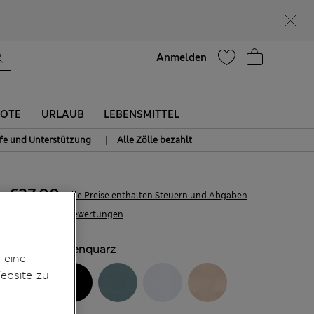
Hilfe
Anmelden
OTE
URLAUB
LEBENSMITTEL
|
lfe und Unterstützung
Alle Zölle bezahlt
€27,00
Alle Preise enthalten Steuern und Abgaben
48 Bewertungen
FARBE:
Rosenquarz
 eine
ebsite zu