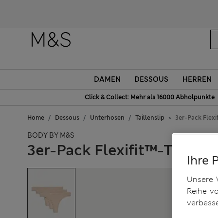
DAMEN
DESSOUS
HERREN
Click & Collect: Mehr als 16000 Abholpunkte
Home
Dessous
Unterhosen
Taillenslip
3er-Pack Flex
BODY BY M&S
3er-Pack Flexifit™-Tangas
Ihre 
Unsere 
Reihe v
verbess