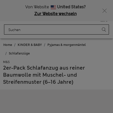
Alle Zölle bezahlt
Von Website
United States?
Zur Website wechseln
Menü
Anmelden
Gespeichert
Tasche
Home
KINDER & BABY
Pyjamas & morgenmäntel
Schlafanzüge
M&S
2er-Pack Schlafanzug aus reiner
Baumwolle mit Muschel- und
Streifenmuster (6–16 Jahre)