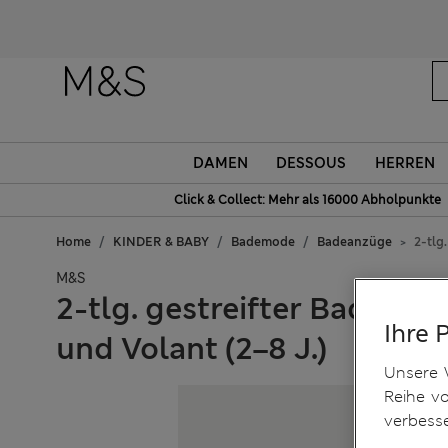
DAMEN
DESSOUS
HERREN
Click & Collect: Mehr als 16000 Abholpunkte
Home
KINDER & BABY
Bademode
Badeanzüge
2-tlg
M&S
2-tlg. gestreifter Badeanz
Ihre 
und Volant (2–8 J.)
Unsere 
Reihe v
verbess