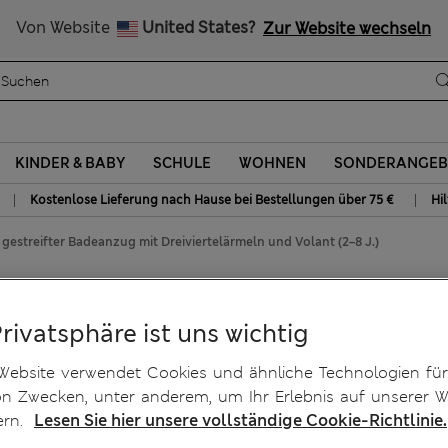
Alle Zölle bezahlt
Von Website
United States?
Zur Website wechseln
KINDER & BABY
SCHULE
WOHNEN
SONDERANGEB
|
|
Kostenlose Lieferung nach Hause bei Bestellungen über 75 €
Hi
. gestreifter Badeanzug mit Dreiviertelärmeln und Volant (2–8 J.)
ug mit Dreiviertelärmeln
Privatsphäre ist uns wichtig
Website verwendet Cookies und ähnliche Technologien für
on Zwecken, unter anderem, um Ihr Erlebnis auf unserer W
ern.
Lesen Sie hier unsere vollständige Cookie-Richtlinie.