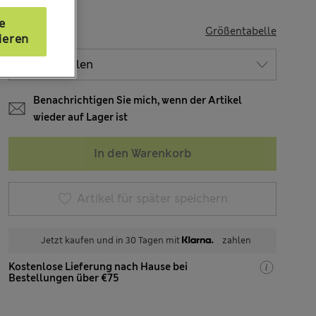
e
GRÖSSE
Größentabelle
ieren
Benachrichtigen Sie mich, wenn der Artikel
wieder auf Lager ist
In den Warenkorb
Artikel für später speichern
Jetzt kaufen und in 30 Tagen mit
zahlen
Kostenlose Lieferung nach Hause bei
Bestellungen über €75