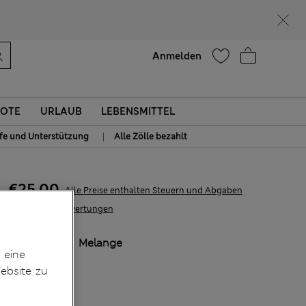
Lust auf 15 % Rabatt? Greifen Sie zu – und dazu weitere exklusive Prämien, wenn Sie Mitglied bei Sparks werden
Hilfe
Anmelden
OTE
URLAUB
LEBENSMITTEL
|
lfe und Unterstützung
Alle Zölle bezahlt
€25,00
Alle Preise enthalten Steuern und Abgaben
1 Bewertungen
FARBE:
Ecru Melange
 eine
Ausverkauft
ebsite zu