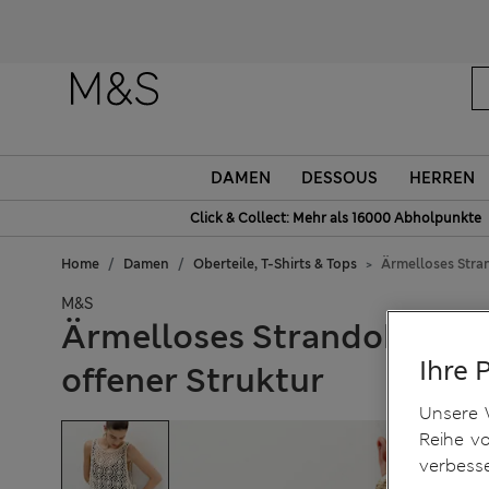
DAMEN
DESSOUS
HERREN
Click & Collect: Mehr als 16000 Abholpunkte
Home
Damen
Oberteile, T-Shirts & Tops
Ärmelloses Stran
M&S
Ärmelloses Strandoberteil
Ihre 
offener Struktur
Unsere 
Reihe v
verbess