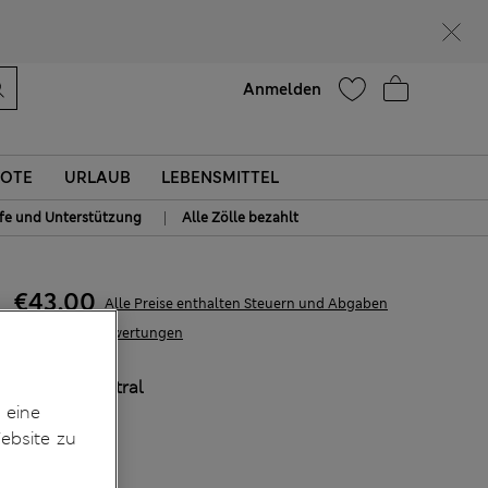
Lust auf 15 % Rabatt? Greifen Sie zu – und dazu weitere exklusive Prämien, wenn Sie Mitglied bei Sparks werden
Hilfe
Anmelden
OTE
URLAUB
LEBENSMITTEL
|
lfe und Unterstützung
Alle Zölle bezahlt
€43,00
Alle Preise enthalten Steuern und Abgaben
3 Bewertungen
FARBE:
Neutral
 eine
ebsite zu