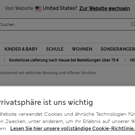
Alle Zölle bezahlt
Von Website
United States?
Zur Website wechseln
KINDER & BABY
SCHULE
WOHNEN
SONDERANGEB
|
|
Kostenlose Lieferung nach Hause bei Bestellungen über 75 €
Hi
doberteil mit seitlicher Bindung und offener Struktur
 mit seitlicher Bindung und
Privatsphäre ist uns wichtig
Website verwendet Cookies und ähnliche Technologien für
on Zwecken, unter anderem, um Ihr Erlebnis auf unserer W
ern.
Lesen Sie hier unsere vollständige Cookie-Richtlinie.