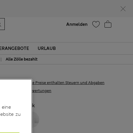
Lust auf 10 % Rabatt? Greifen Sie zu – und dazu weitere exklusive Prämien, wenn Sie Mitglied bei Sparks werden
Hilfe
Anmelden
ERANGEBOTE
URLAUB
|
Alle Zölle bezahlt
€15.00
Alle Preise enthalten Steuern und Abgaben
91 Bewertungen
FARBE:
Black
 eine
ebsite zu