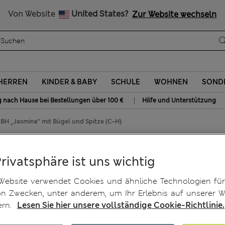
Alle Zölle bezahlt
Von Website
United States?
Zur Website wechseln
HERREN
KINDER & BABY
SCHULE
WOHNEN
SOND
|
g nach Hause bei Bestellungen über 100 €
Hilfe und Unterstützung
BH „Jasmine“ mit Bügel und Spitze (C–H)
e“ mit Bügel und Spitze (C–
Privatsphäre ist uns wichtig
Website verwendet Cookies und ähnliche Technologien für
on Zwecken, unter anderem, um Ihr Erlebnis auf unserer W
ern.
Lesen Sie hier unsere vollständige Cookie-Richtlinie.