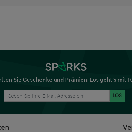
alten Sie Geschenke und Prämien. Los geht‘s mit 
LOS
ten
Ve