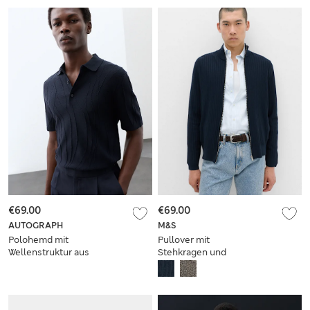
bequemer Passform
bequemer Passform
€69.00
€69.00
AUTOGRAPH
M&S
Polohemd mit
Pullover mit
Wellenstruktur aus
Stehkragen und
reiner Baumwolle
hohem
Baumwollanteil