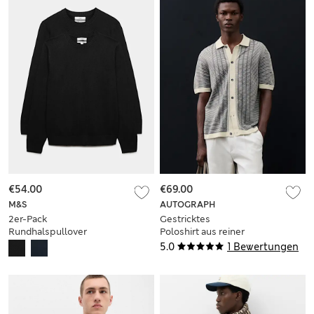
€54.00
€69.00
M&S
AUTOGRAPH
2er-Pack
Gestricktes
Rundhalspullover
Poloshirt aus reiner
aus Air-Garn
Baumwolle mit
5.0
1 Bewertungen
durchgehender
Knopfleiste