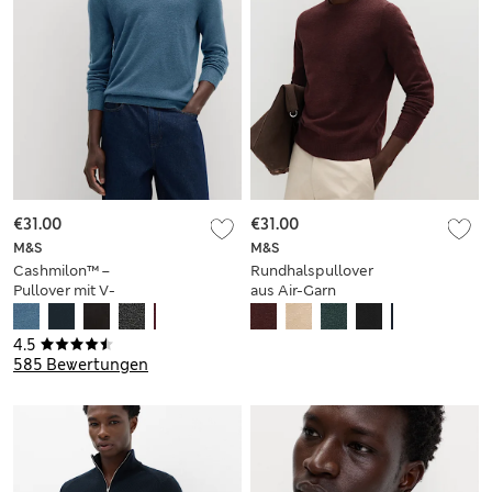
€31.00
€31.00
M&S
M&S
Cashmilon™ –
Rundhalspullover
Pullover mit V-
aus Air-Garn
Ausschnitt
4.5
585 Bewertungen