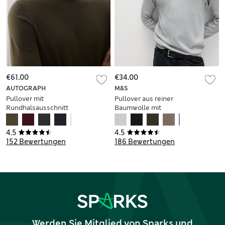
€61.00
€34.00
AUTOGRAPH
M&S
Pullover mit
Pullover aus reiner
Rundhalsausschnitt
Baumwolle mit
aus extrafeiner
Rundhalsausschnitt
Merinowolle
4.5
4.5
152 Bewertungen
186 Bewertungen
Werden Sie Mitglied von Sparks und