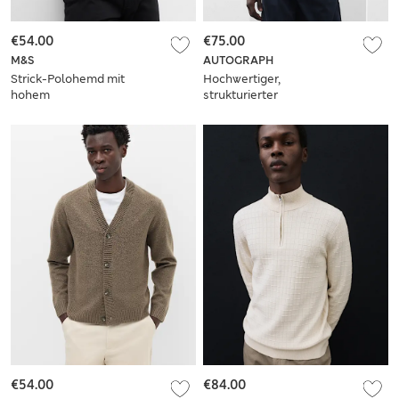
€54.00
€75.00
M&S
AUTOGRAPH
Strick-Polohemd mit
Hochwertiger,
hohem
strukturierter
Baumwollanteil und
Strickpullover mit
halbem
Karomuster
Reißverschluss
€54.00
€84.00