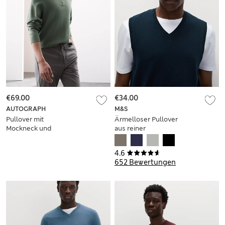
€69.00
€34.00
AUTOGRAPH
M&S
Pullover mit
Ärmelloser Pullover
Mockneck und
aus reiner
halbem
Baumwolle
Reißverschluss
4.6
652 Bewertungen