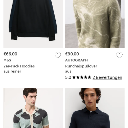
€66.00
€90.00
M&S
AUTOGRAPH
2er-Pack Hoodies
Rundhalspullover
aus reiner
aus
Baumwolle
Mohairmischgewebe
5.0
2 Bewertungen