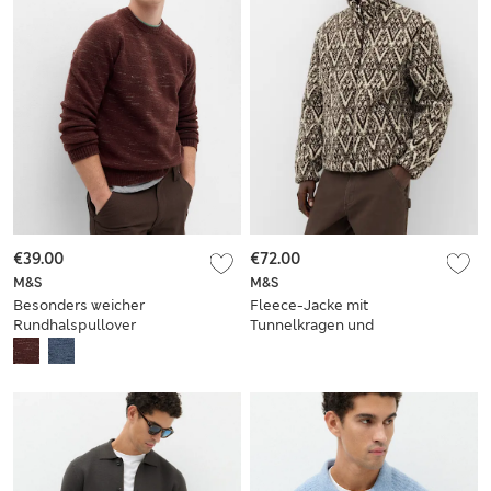
€39.00
€72.00
M&S
M&S
Besonders weicher
Fleece-Jacke mit
Rundhalspullover
Tunnelkragen und
mit Punktmuster
Norwegermuster