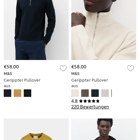
€58.00
€58.00
M&S
M&S
Gerippter Pullover
Gerippter Pullover
aus
aus
Baumwollmischung
Baumwollmischung
mit halbem
mit halbem
4.8
Reißverschluss
Reißverschluss
220 Bewertungen