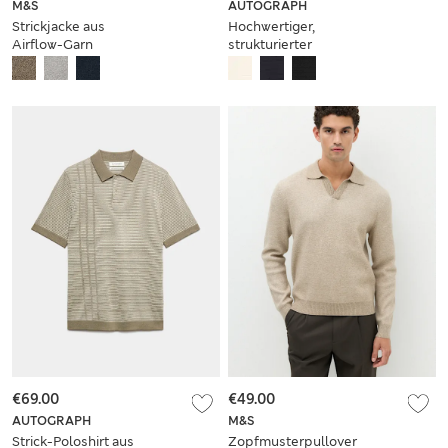
M&S
AUTOGRAPH
Strickjacke aus
Hochwertiger,
Airflow-Garn
strukturierter
Pullover mit halbem
Reißverschluss und
Karomuster
€69.00
€49.00
AUTOGRAPH
M&S
Strick-Poloshirt aus
Zopfmusterpullover