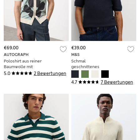
€69.00
€39.00
AUTOGRAPH
M&S
Poloshirt aus reiner
Schmal
Baumwolle mit
geschnittenes
Blümchendesign mit
Strick-Poloshirt mit
5.0
2 Bewertungen
durchgehender
hohem
4.7
7 Bewertungen
Knopfleiste
Baumwollanteil