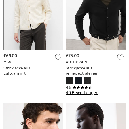
€69.00
€75.00
M&S
AUTOGRAPH
Strickjacke aus
Strickjacke aus
Luftgarn mit
reiner, extrafeiner
durchgehender
Merinowolle
Knopfleiste und
4.5
Zopfmuster
40 Bewertungen