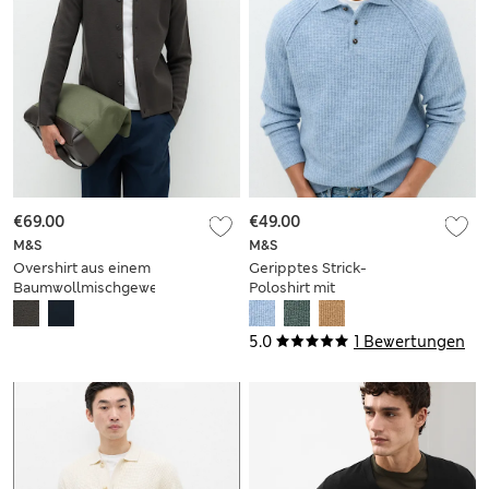
€69.00
€49.00
M&S
M&S
Overshirt aus einem
Geripptes Strick-
Baumwollmischgewebe
Poloshirt mit
in in Milano-
Knopfverschluss
Strickverarbeitung
5.0
1 Bewertungen