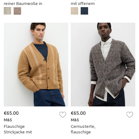
reiner Baumwolle in
mit offenem
normaler Passform
Ausschnitt und Air
Yarn-Motiv
€65.00
€65.00
M&S
M&S
Flauschige
Gemusterte,
Strickjacke mit
flauschige
Streifenmuster und
Strickjacke mit