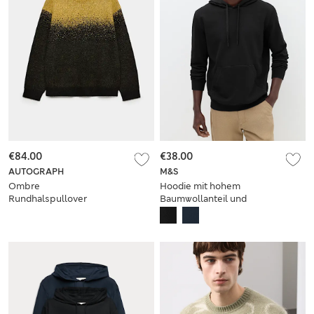
€84.00
€38.00
AUTOGRAPH
M&S
Ombre
Hoodie mit hohem
Rundhalspullover
Baumwollanteil und
aus
Brushback
Mohairmischgewebe