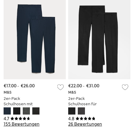
€17.00
-
€26.00
€22.00
-
€31.00
M&S
M&S
2er-Pack
2er-Pack
Schulhosen mit
Schulhosen für
schmalem Bein für
Jungen in
Jungen (2–18 Jahre)
Übergröße mit
4.7
4.8
normalem Bein und
155 Bewertungen
26 Bewertungen
weiter Taille (2–18
Jahre)