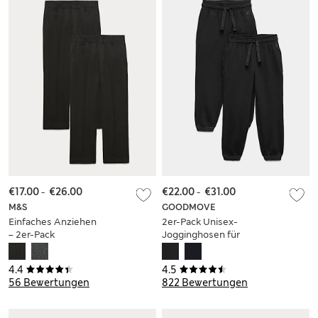
€17.00
-
€26.00
€22.00
-
€31.00
M&S
GOODMOVE
Einfaches Anziehen
2er-Pack Unisex-
– 2er-Pack
Jogginghosen für
Schulhosen für
die Schule (2–16
Jungen (3–18 Jahre)
Jahre)
4.4
4.5
56 Bewertungen
822 Bewertungen