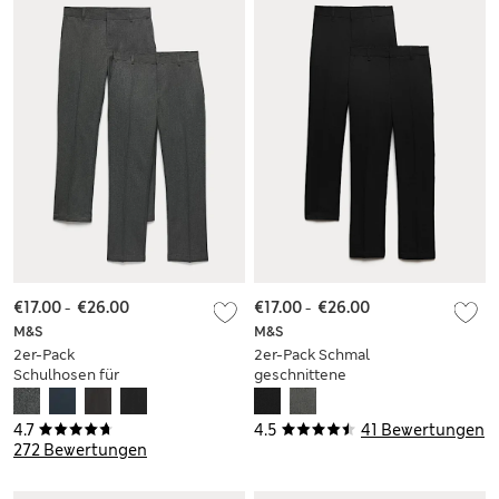
€17.00
-
€26.00
€17.00
-
€26.00
M&S
M&S
2er-Pack
2er-Pack Schmal
Schulhosen für
geschnittene
Jungen mit
Schulhose für
normalem Bein (2–
Jungen mit
4.7
4.5
41 Bewertungen
18 Jahre)
schmalem Bein
272 Bewertungen