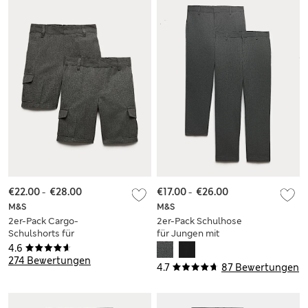
€22.00
-
€28.00
€17.00
-
€26.00
M&S
M&S
2er-Pack Cargo-
2er-Pack Schulhose
Schulshorts für
für Jungen mit
Jungen (2–14 Jahre)
normalem Bein in
4.6
Übergröße
274 Bewertungen
4.7
87 Bewertungen