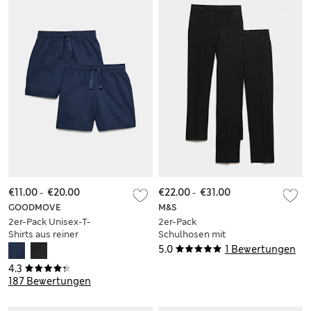
€11.00
-
€20.00
€22.00
-
€31.00
GOODMOVE
M&S
2er-Pack Unisex-T-
2er-Pack
Shirts aus reiner
Schulhosen mit
Baumwolle für die
schmalem Bein für
5.0
1 Bewertungen
Schule (2–16 J.)
Jungen (2–18 Jahre)
4.3
187 Bewertungen