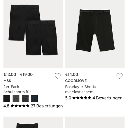
€13.00
-
€19.00
€14.00
M&S
GOODMOVE
2er-Pack
Baselayer-Shorts
Schulshorts für
mit elastischem
Jungen mit
Taillenbund (6–16 J.)
5.0
4 Bewertungen
schmalem Bein (2–
4.8
27 Bewertungen
14 Jahre)