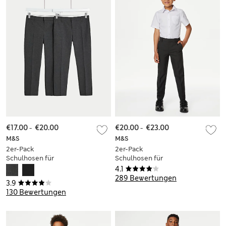
€17.00
-
€20.00
€20.00
-
€23.00
M&S
M&S
2er-Pack
2er-Pack
Schulhosen für
Schulhosen für
Jungen in
Jungen mit
4.1
Übergröße mit
schmalem Bein und
289 Bewertungen
3.9
normalem Bein und
schmaler Taille (2–18
130 Bewertungen
weiter Taille (2–18 J.)
J.)