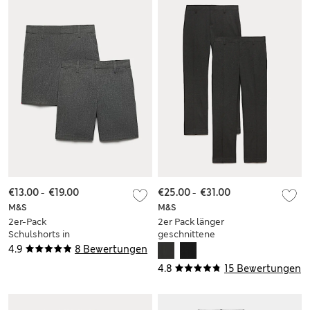
€13.00
-
€19.00
€25.00
-
€31.00
M&S
M&S
2er-Pack
2er Pack länger
Schulshorts in
geschnittene
Übergröße für
Schulhose mit
4.9
8 Bewertungen
Jungen (4–15 Jahre)
schmalem Bein für
4.8
15 Bewertungen
Jungen (9–18 Jahre)