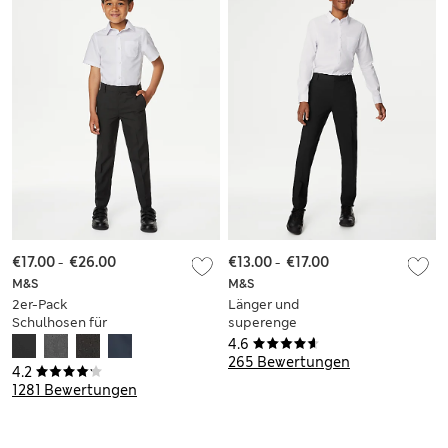
€17.00
-
€26.00
€13.00
-
€17.00
M&S
M&S
2er-Pack
Länger und
Schulhosen für
superenge
Jungen mit
Schulhose für
4.6
schmalem Bein (2–
Jungen (2–18 J.)
265 Bewertungen
4.2
18 Jahre)
1281 Bewertungen