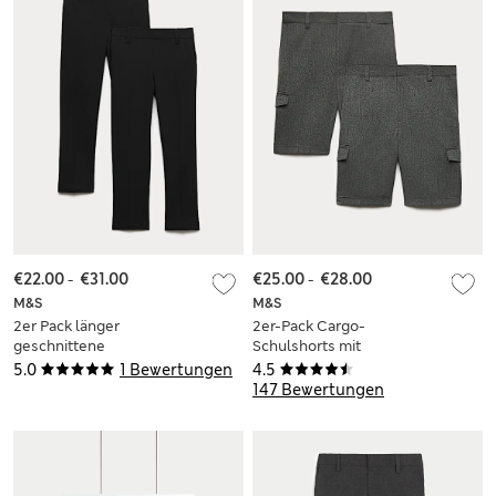
€22.00
-
€31.00
€25.00
-
€28.00
M&S
M&S
2er Pack länger
2er-Pack Cargo-
geschnittene
Schulshorts mit
Schulhose für
weiter Taille für
5.0
1 Bewertungen
4.5
Jungen (2–18 J.)
Jungen (4–14 Jahre)
147 Bewertungen