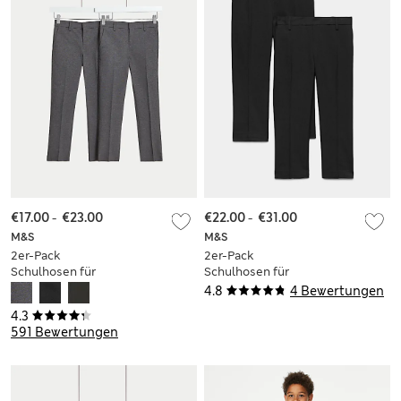
€17.00
-
€23.00
€22.00
-
€31.00
M&S
M&S
2er-Pack
2er-Pack
Schulhosen für
Schulhosen für
Jungen mit
Jungen in
4.8
4 Bewertungen
schmalem Bein (2–
Übergröße mit
4.3
18 J.)
normalem Bein und
591 Bewertungen
weiter Taille (2–18
Jahre)