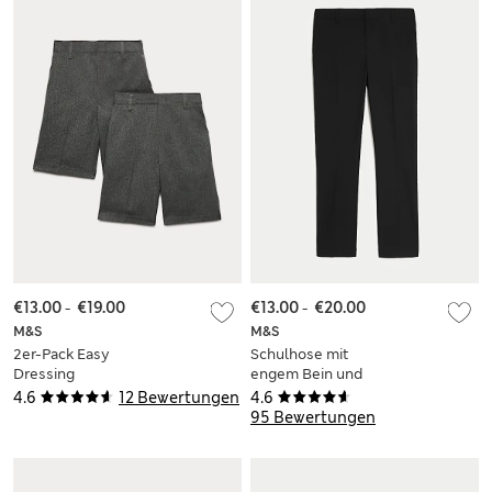
€13.00
-
€19.00
€13.00
-
€20.00
M&S
M&S
2er-Pack Easy
Schulhose mit
Dressing
engem Bein und
Schulshorts für
schmaler Taille für
4.6
12 Bewertungen
4.6
Jungen (3–15 J.)
Jungen (2–18 J.)
95 Bewertungen