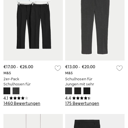
€17.00
-
€26.00
€13.00
-
€20.00
M&S
M&S
2er-Pack
Schulhosen für
Schulhosen für
Jungen mit sehr
Jungen mit
schmalem Bein (2–
normalem Bein (2–
18 Jahre)
4.1
4.4
18 Jahre)
1460 Bewertungen
175 Bewertungen