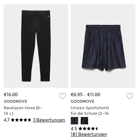
€16.00
€6.95
-
€11.00
GOODMOVE
GOODMOVE
Baselayer-Hose (6–
Unisex-Sportshorts
16 J.)
für die Schule (2–16
Jahre)
4.7
3 Bewertungen
4.5
181 Bewertungen