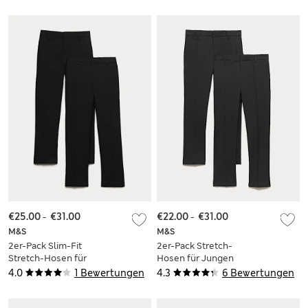
€25.00
-
€31.00
€22.00
-
€31.00
M&S
M&S
2er-Pack Slim-Fit
2er-Pack Stretch-
Stretch-Hosen für
Hosen für Jungen
Jungen mit sehr
mit sehr schmalem
4.0
1 Bewertungen
4.3
6 Bewertungen
schmalem Bein (9–
Bein (2–18 Jahre)
18 J.)