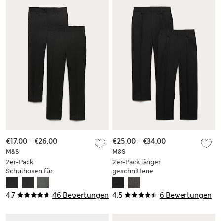
€17.00
-
€26.00
€25.00
-
€34.00
M&S
M&S
2er-Pack
2er-Pack länger
Schulhosen für
geschnittene
Jungen mit
Bundfaltenhosen für
schmalem Bein (2–
Jungen (2–18 Jahre)
4.7
46 Bewertungen
4.5
6 Bewertungen
18 Jahre)