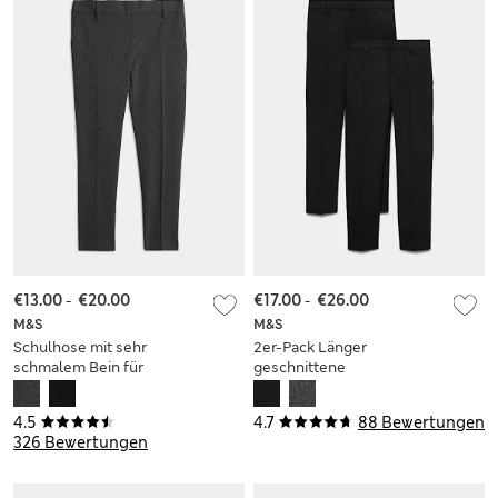
€13.00
-
€20.00
€17.00
-
€26.00
M&S
M&S
Schulhose mit sehr
2er-Pack Länger
schmalem Bein für
geschnittene
Jungen (2–18 Jahre)
Schulhose mit
schmalem Bein für
4.5
4.7
88 Bewertungen
Jungen (2–18 Jahre)
326 Bewertungen