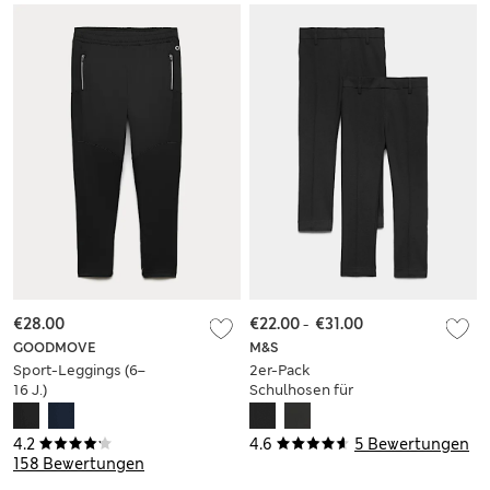
€28.00
€22.00
-
€31.00
GOODMOVE
M&S
Sport-Leggings (6–
2er-Pack
16 J.)
Schulhosen für
Jungen mit
schmalem Bein (2–
4.2
4.6
5 Bewertungen
18 Jahre)
158 Bewertungen