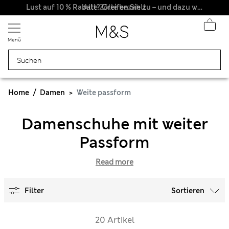
Alle Zölle bezahlt
Lust auf 10 % Rabatt? Greifen Sie zu – und dazu weitere exklusive Prämien, wenn Sie Mitglied bei Sparks werden
Menü
Home
Damen
Weite passform
Damenschuhe mit weiter
Passform
Read more
Filter
Sortieren
20 Artikel