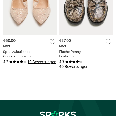
€60.00
€57.00
M&S
M&S
Spitz zulaufende
Flache Penny-
Glitzer-Pumps mit
Loafer mit
weiter Passform
Schlangenprint
4.3
19 Bewertungen
4.3
40 Bewertungen