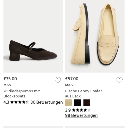
€75.00
€57.00
M&S
M&S
Wildlederpumps mit
Flache Penny Loafer
Blockabsatz
aus Lack
4.3
30 Bewertungen
3.9
98 Bewertungen