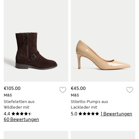
€105.00
€45.00
M&S
M&S
Stiefeletten aus
Stiletto-Pumps aus
Wildleder mit
Lackleder mit
Schnalle
zulaufender Spitze
4.4
5.0
1 Bewertungen
60 Bewertungen