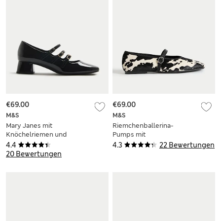
€69.00
€69.00
M&S
M&S
Mary Janes mit
Riemchenballerina-
Knöchelriemen und
Pumps mit
Blockabsatz
Animalprint
4.4
4.3
22 Bewertungen
20 Bewertungen