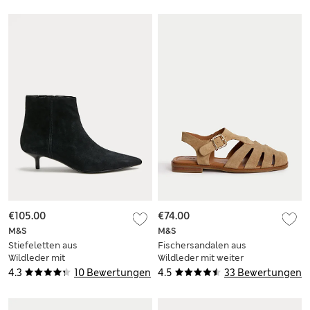
€105.00
€74.00
M&S
M&S
Stiefeletten aus
Fischersandalen aus
Wildleder mit
Wildleder mit weiter
kleinem Absatz und
Fußbreite
4.3
10 Bewertungen
4.5
33 Bewertungen
zulaufender Spitze