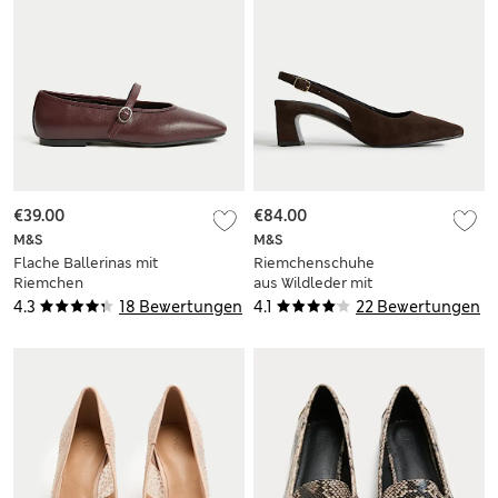
€39.00
€84.00
M&S
M&S
Flache Ballerinas mit
Riemchenschuhe
Riemchen
aus Wildleder mit
eckiger Spitze
4.3
18 Bewertungen
4.1
22 Bewertungen