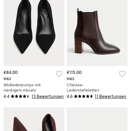
€84.00
€115.00
M&S
M&S
Wildlederpumps mit
Chelsea-
niedrigem Absatz
Lederstiefeletten
und zulaufender
mit Blockabsatz
4.4
13 Bewertungen
4.6
11 Bewertungen
Spitze