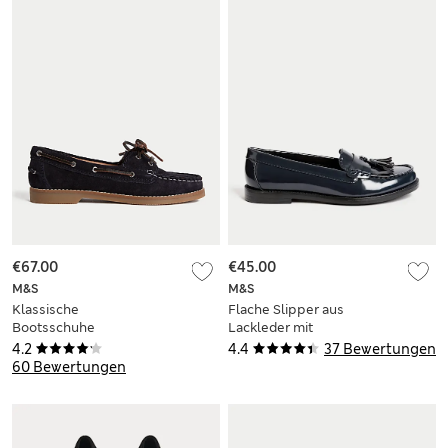
€67.00
€45.00
M&S
M&S
Klassische
Flache Slipper aus
Bootsschuhe
Lackleder mit
Quasten
4.2
4.4
37 Bewertungen
60 Bewertungen