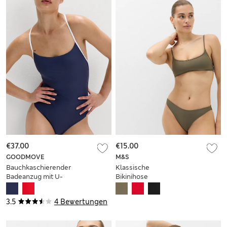
€37.00
€15.00
GOODMOVE
M&S
Bauchkaschierender
Klassische
Badeanzug mit U-
Bikinihose
Ausschnitt und
Kontrastmuster
3.5
4 Bewertungen