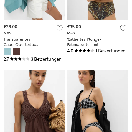
€38.00
€35.00
M&S
M&S
Transparentes
Wattiertes Plunge-
Cape-Oberteil aus
Bikinioberteil mit
reiner Baumwolle
Tiermuster
4.0
1 Bewertungen
2.7
3 Bewertungen