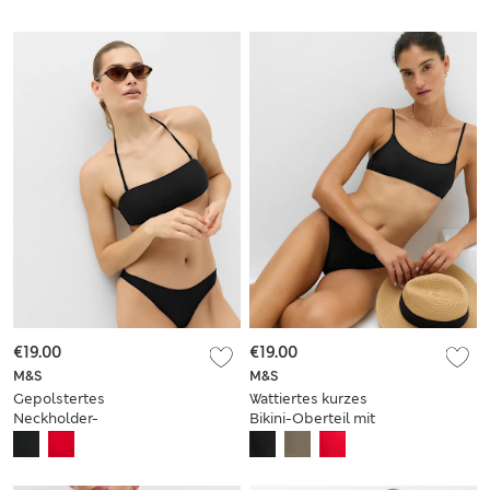
€19.00
€19.00
M&S
M&S
Gepolstertes
Wattiertes kurzes
Neckholder-
Bikini-Oberteil mit
Bandeau-
U-Ausschnitt
Bikinioberteil