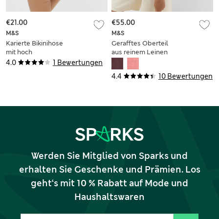
€21.00
€55.00
M&S
M&S
Karierte Bikinihose
Gerafftes Oberteil
mit hoch
aus reinem Leinen
ausgeschnittenem
mit eckigem
4.0
1 Bewertungen
Bein
Ausschnitt
4.4
10 Bewertungen
Werden Sie Mitglied von Sparks und
erhalten Sie Geschenke und Prämien. Los
geht‘s mit 10 % Rabatt auf Mode und
Haushaltswaren