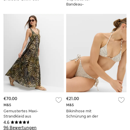
Bandeau-
Badeanzug mit
Seitendetail
€70.00
€21.00
M&S
M&S
Gemustertes Maxi-
Bikinihose mit
Strandkleid aus
Schnürung an der
reiner Baumwolle
Seite und Muster
4.6
mit U-Ausschnitt
96 Bewertungen