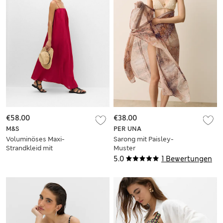
€58.00
€38.00
M&S
PER UNA
Voluminöses Maxi-
Sarong mit Paisley-
Strandkleid mit
Muster
Trägern aus reiner
5.0
1 Bewertungen
Baumwolle