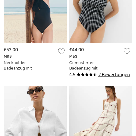
€53.00
€44.00
M&S
M&S
Neckholder-
Gemusterter
Badeanzug mit
Badeanzug mit
Knotendetail
eckigem Ausschnitt
4.5
2 Bewertungen