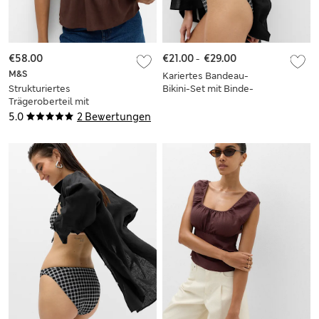
€58.00
€21.00
-
€29.00
M&S
Kariertes Bandeau-
Strukturiertes
Bikini-Set mit Binde-
Trägeroberteil mit
Detail vorne
V-Ausschnitt, Perlen
5.0
2 Bewertungen
und Leinenanteil