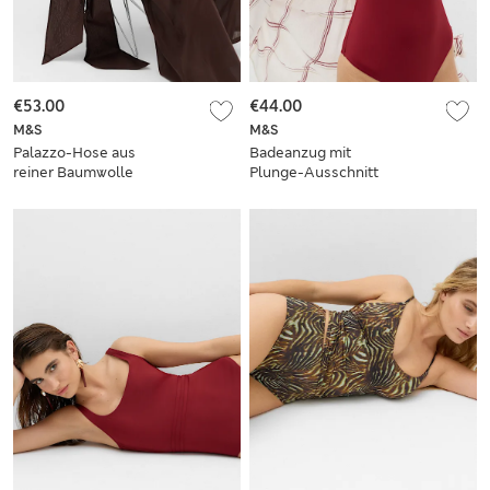
€53.00
€44.00
M&S
M&S
Palazzo-Hose aus
Badeanzug mit
reiner Baumwolle
Plunge-Ausschnitt
mit weitem Bein