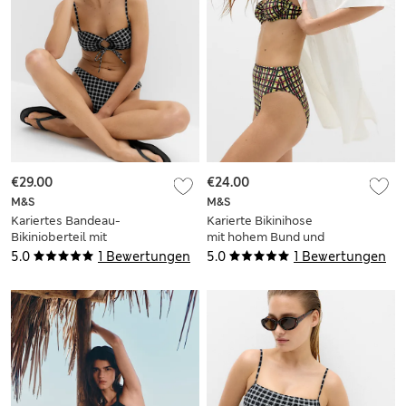
€29.00
€24.00
M&S
M&S
Kariertes Bandeau-
Karierte Bikinihose
Bikinioberteil mit
mit hohem Bund und
Binde-Detail vorne
hohem
5.0
1 Bewertungen
5.0
1 Bewertungen
Beinausschnitt