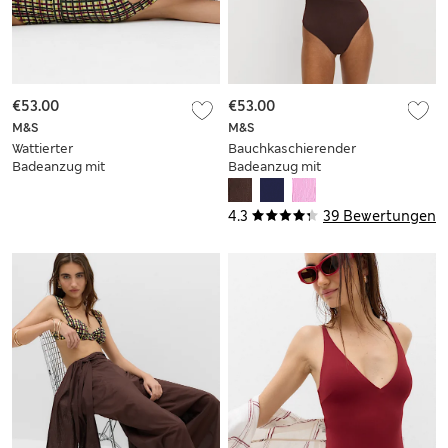
€53.00
€53.00
M&S
M&S
Wattierter
Bauchkaschierender
Badeanzug mit
Badeanzug mit
eckigem Ausschnitt,
Strukturmuster
Muster und Gürtel
4.3
39 Bewertungen