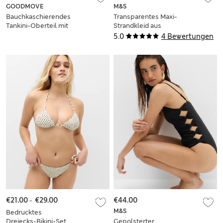
GOODMOVE
M&S
Bauchkaschierendes
Transparentes Maxi-
Tankini-Oberteil mit
Strandkleid aus
eckigem Ausschnitt
Makramee
5.0
4 Bewertungen
und Kontrastbesatz
€21.00
-
€29.00
€44.00
M&S
Bedrucktes
Dreiecks-Bikini-Set
Gepolsterter