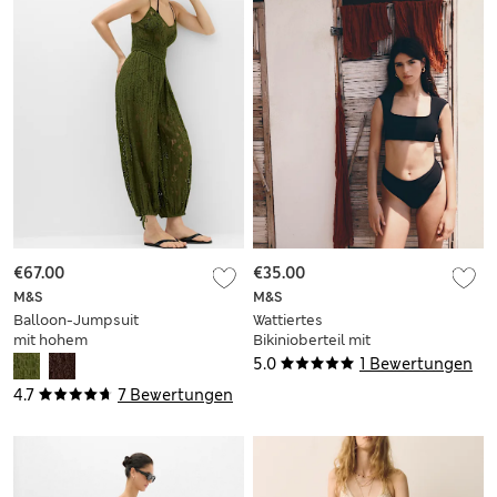
€67.00
€35.00
M&S
M&S
Balloon-Jumpsuit
Wattiertes
mit hohem
Bikinioberteil mit
Baumwollanteil und
Rückenausschnitt
5.0
1 Bewertungen
Spitzendetail
4.7
7 Bewertungen