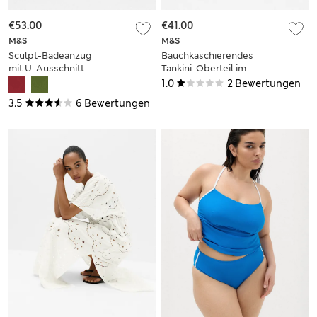
€53.00
€41.00
M&S
M&S
Sculpt-Badeanzug
Bauchkaschierendes
mit U-Ausschnitt
Tankini-Oberteil im
und Panel-Design
Plunge-Stil mit
1.0
2 Bewertungen
Muster
3.5
6 Bewertungen