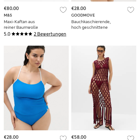
€80.00
€28.00
M&S
GOODMOVE
Maxi-Kaftan aus
Bauchkaschierende,
reiner Baumwolle
hoch geschnittene
mit
Bikinihosen
5.0
2 Bewertungen
Durchbruchdetail
€28.00
€58.00