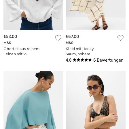
€53.00
€67.00
M&S
M&S
Oberteil aus reinem
Kleid mit Hanky-
Leinen mit V-
Saum, hohem
Ausschnitt und
Leinenanteil, V-
4.8
6 Bewertungen
Kragen
Ausschnitt und
Muster