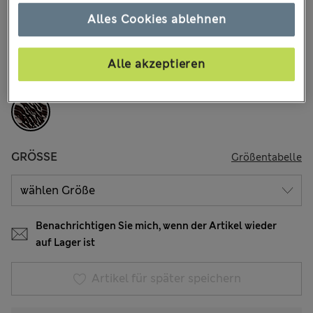
€35.00
Alle Preise enthalten Steuern und Abgaben
Alles Cookies ablehnen
8 Bewertungen
FARBE:
Braun Meliert
Alle akzeptieren
Ausverkauft
GRÖSSE
Größentabelle
Benachrichtigen Sie mich, wenn der Artikel wieder
auf Lager ist
Artikel für später speichern