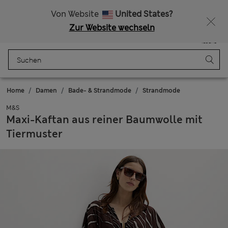
Alle Zölle bezahlt
15 % Rabatt und ein zusätzlicher Bonus - ENDET HEUTE
Von Website
United States?
Zur Website wechseln
Menü
Anmelden
Gespeichert
Tasche
Home
Damen
Bade- & Strandmode
Strandmode
M&S
Maxi-Kaftan aus reiner Baumwolle mit
Tiermuster