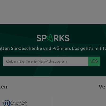
alten Sie Geschenke und Prämien. Los geht‘s mit 
LOS
ten
Ve