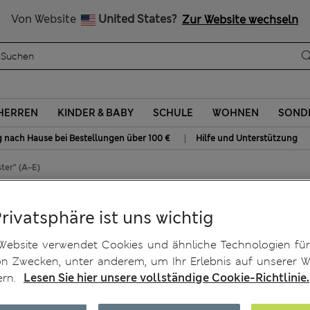
Alle Zölle bezahlt
Von Website
United States?
Zur Website wechseln
HERREN
KINDER & BABY
SCHULE
WOHNEN
SOND
|
g nach Hause bei Bestellungen über 100 €
Hilfe und Unterstützung
ter“ (A–E)
 Bügel „Aster“ (A–E)
Privatsphäre ist uns wichtig
Website verwendet Cookies und ähnliche Technologien für
on Zwecken, unter anderem, um Ihr Erlebnis auf unserer W
ern.
Lesen Sie hier unsere vollständige Cookie-Richtlinie.