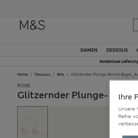
DAMEN
DESSOUS
Kostenlose Lieferun
Home
Dessous
BHs
Glitzernder Plunge-BH mit Bügel „As
ROSIE
Glitzernder Plunge-BH mit
Ihre 
Unsere 
Reihe v
verbess