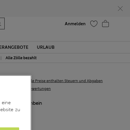
Hilfe
Anmelden
ERANGEBOTE
URLAUB
|
Alle Zölle bezahlt
€47.00
Alle Preise enthalten Steuern und Abgaben
69 Bewertungen
 eine
FARBE:
Elfenbein
ebsite zu