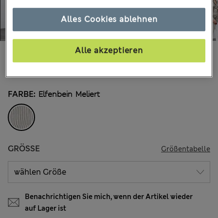
Alles Cookies ablehnen
Alle akzeptieren
€89.00
Alle Preise enthalten Steuern und Abgaben
19 Bewertungen
FARBE:
Elfenbein Meliert
GRÖSSE
Größentabelle
Benachrichtigen Sie mich, wenn der Artikel wieder
auf Lager ist