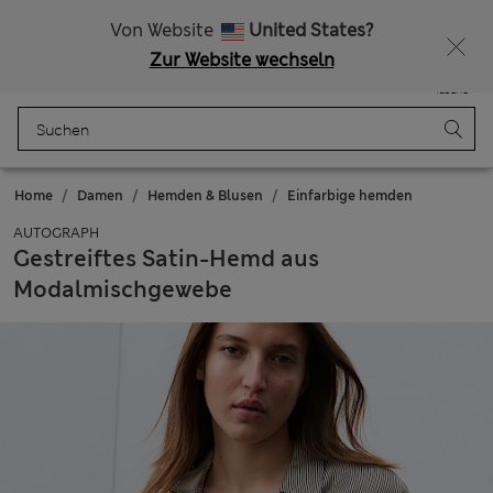
Alle Zölle bezahlt
Von Website
United States?
Zur Website wechseln
Menü
Anmelden
Gespeichert
Tasche
Home
Damen
Hemden & Blusen
Einfarbige hemden
AUTOGRAPH
Gestreiftes Satin-Hemd aus
Modalmischgewebe