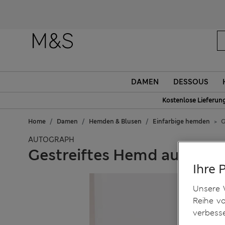
DAMEN
DESSOUS
Kostenlose Lieferun
Home
Damen
Hemden & Blusen
Einfarbige hemden
G
AUTOGRAPH
Gestreiftes Hemd aus rein
Ihre 
Unsere 
Reihe v
verbess