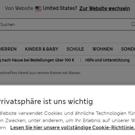
Alle Zölle bezahlt
Von Website
United States?
Zur Website wechseln
HERREN
KINDER & BABY
SCHULE
WOHNEN
SOND
|
g nach Hause bei Bestellungen über 100 €
Hilfe und Unterstützung
estreiftes Hemd aus reinem Ramie mit Biesen
em Ramie mit Biesen
Privatsphäre ist uns wichtig
Website verwendet Cookies und ähnliche Technologien für
on Zwecken, unter anderem, um Ihr Erlebnis auf unserer W
ern.
Lesen Sie hier unsere vollständige Cookie-Richtlinie.