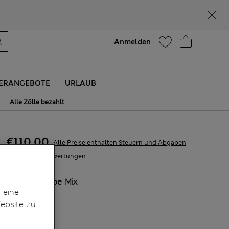
Lust auf 10 % Rabatt? Greifen Sie zu – und dazu weitere exklusive Prämien, wenn Sie Mitglied bei Sparks werden
Hilfe
Anmelden
ERANGEBOTE
URLAUB
|
Alle Zölle bezahlt
€110.00
Alle Preise enthalten Steuern und Abgaben
3 Bewertungen
FARBE:
Grape Mix
 eine
Ausverkauft
ebsite zu