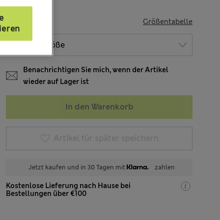
e
GRÖSSE
Größentabelle
ieren
Benachrichtigen Sie mich, wenn der Artikel
wieder auf Lager ist
In den Warenkorb
Artikel für später speichern
Jetzt kaufen und in 30 Tagen mit
zahlen
Kostenlose Lieferung nach Hause bei
Bestellungen über €100