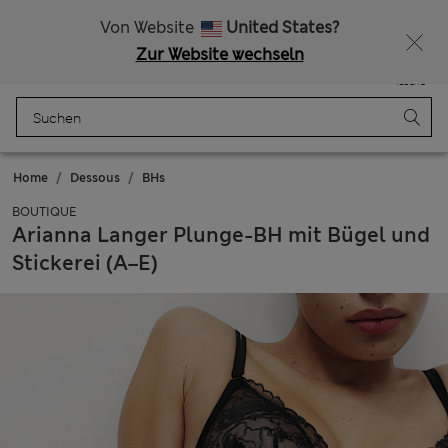
Alle Zölle bezahlt
Von Website
United States?
Zur Website wechseln
Menü
Anmelden
Gespeichert
Tasche
Home
Dessous
BHs
BOUTIQUE
Arianna Langer Plunge-BH mit Bügel und
Stickerei (A–E)