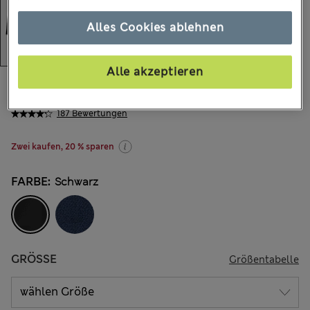
Alles Cookies ablehnen
Alle akzeptieren
€11.00
-
€20.00
Alle Preise enthalten Steuern und Abgaben
187 Bewertungen
Zwei kaufen, 20 % sparen
FARBE:
Schwarz
GRÖSSE
Größentabelle