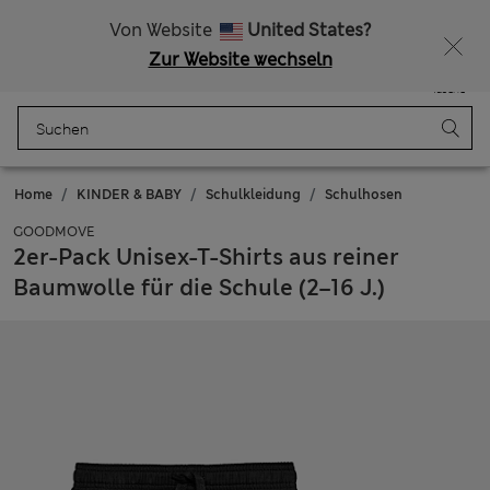
Alle Zölle bezahlt
Von Website
United States?
Zur Website wechseln
Menü
Anmelden
Gespeichert
Tasche
Home
KINDER & BABY
Schulkleidung
Schulhosen
GOODMOVE
2er-Pack Unisex-T-Shirts aus reiner
Baumwolle für die Schule (2–16 J.)