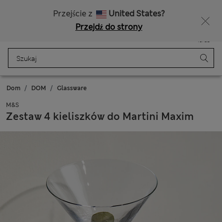
Bezpłatna dostawa od 150 zł
Masz ochotę na 10% zniżki? Otrzymasz ją oraz wiele wyjątkowych nagród, gdy dołączysz do Sparks
Przejście z
United States?
Przejdź do strony
Menu
Zaloguj się
Zapisano
Torba
Dom
DOM
Glassware
M&S
Zestaw 4 kieliszków do Martini Maxim