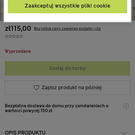
Zaakceptuj wszystkie pliki cookie
zł115,00
Wszystkie ceny zawierają podatki i cła
Wyprzedane
Dodaj do torby
Zapisz produkt na później
Bezpłatna dostawa do domu przy zamówieniach o
wartości powyżej 150 zł
OPIS PRODUKTU