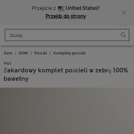
15% zniżki oraz niespodzianka - DO DZISIAJ
Bezpłatna dostawa od 150 zł
Przejście z
United States?
Przejdź do strony
Menu
Zaloguj się
Zapisano
Torba
Dom
DOM
Pościel
Komplety pościeli
M&S
Żakardowy komplet pościeli w zebrę 100%
bawełny