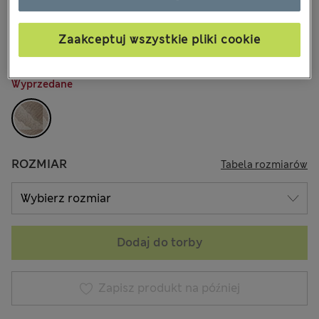
zł290,00
-
zł460,00
Wszystkie ceny zawierają podatki i cła
Zaakceptuj wszystkie pliki cookie
KOLOR:
Odcienie Naturalne
Wyprzedane
ROZMIAR
Tabela rozmiarów
Dodaj do torby
Zapisz produkt na później