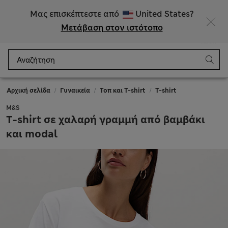
ΕΚΠΤΩΣΕΙΣ έως 60% σε επιλεγμένα είδη
Μας επισκέπτεστε από
United States?
Μετάβαση στον ιστότοπο
Μενού
Σύνδεση
Αποθηκευμένα
Καλάθι
Αρχική σελίδα
Γυναικεία
Τοπ και T-shirt
Τ-shirt
M&S
T-shirt σε χαλαρή γραμμή από βαμβάκι
και modal