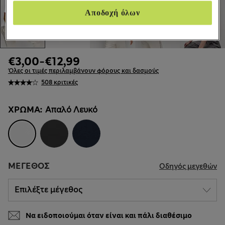
Αποδοχή όλων
€3,00
-
€12,99
Όλες οι τιμές περιλαμβάνουν φόρους και δασμούς
508 κριτικές
ΧΡΏΜΑ:
Απαλό Λευκό
ΜΈΓΕΘΟΣ
Οδηγός μεγεθών
Να ειδοποιούμαι όταν είναι και πάλι διαθέσιμο