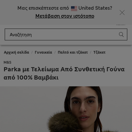
ΕΚΠΤΩΣΕΙΣ έως 60% σε επιλεγμένα είδη
Μας επισκέπτεστε από
United States?
Μετάβαση στον ιστότοπο
Μενού
Σύνδεση
Αποθηκευμένα
Καλάθι
Αρχική σελίδα
Γυναικεία
Παλτό και τζάκετ
Τζάκετ
M&S
Parka με Τελείωμα Από Συνθετική Γούνα
από 100% Βαμβάκι