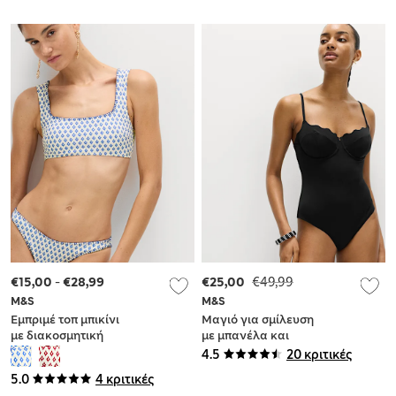
€15,00
-
€28,99
€25,00
€49,99
M&S
M&S
Εμπριμέ τοπ μπικίνι
Μαγιό για σμίλευση
με διακοσμητική
με μπανέλα και
ραφή και βαθιά
κυματιστό τελείωμα
4.5
20 κριτικές
στρογγυλή
5.0
4 κριτικές
λαιμόκοψη