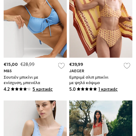
€15,00
€28,99
€39,99
M&S
JAEGER
Σουτιέν μπικίνι με
Εμπριμέ σλιπ μπικίνι
ενίσχυση, μπανέλα
με ψηλό κόψιμο
και λεπτομέρεια με
στους γοφούς
4.2
5 κριτικές
5.0
1 κριτικές
δέσιμο (AA-E)