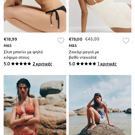
€18,99
€19,00
€45,99
M&S
M&S
Σλιπ μπικίνι με ψηλό
Ζακάρ μαγιό με
κόψιμο στους
βαθύ ντεκολτέ
γοφούς, ανάγλυφη
5.0
2 κριτικές
5.0
1 κριτικές
υφή, δέσιμο στο
πλάι και
λεπτομέρεια στο
τελείωμα