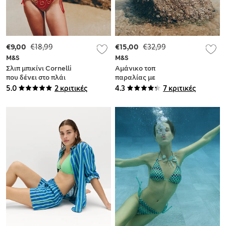
€9,00
€18,99
€15,00
€32,99
M&S
M&S
Σλιπ μπικίνι Cornelli
Αμάνικο τοπ
που δένει στο πλάι
παραλίας με
κέντημα από 100%
5.0
2 κριτικές
4.3
7 κριτικές
βαμβάκι