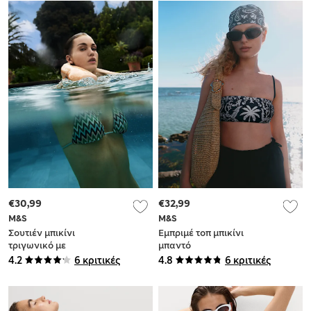
€30,99
€32,99
M&S
M&S
Σουτιέν μπικίνι
Εμπριμέ τοπ μπικίνι
τριγωνικό με
μπαντό
ανάγλυφη υφή
4.2
6 κριτικές
4.8
6 κριτικές