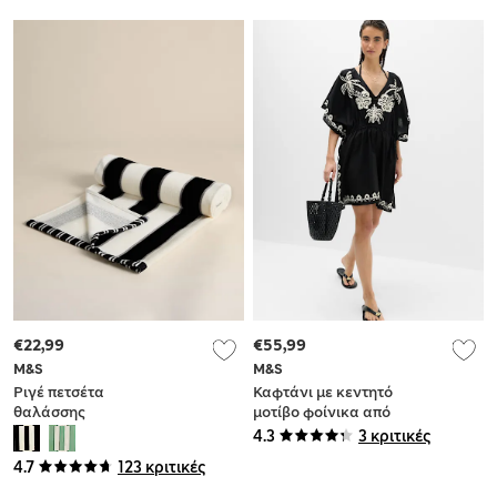
€22,99
€55,99
M&S
M&S
Ριγέ πετσέτα
Καφτάνι με κεντητό
θαλάσσης
μοτίβο φοίνικα από
ανθεκτική στην
100% βαμβάκι
4.3
3 κριτικές
άμμο από 100%
4.7
123 κριτικές
βαμβάκι