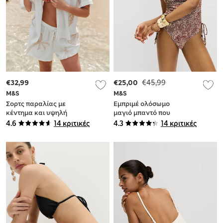
€32,99
€25,00
€45,99
M&S
M&S
Σορτς παραλίας με
Εμπριμέ ολόσωμο
κέντημα και υψηλή
μαγιό μπαντό που
περιεκτικότητα σε
σμιλεύει την κοιλιά
4.6
14 κριτικές
4.3
14 κριτικές
βαμβάκι
με μπανέλα