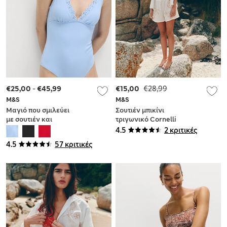
€25,00
-
€45,99
€15,00
€28,99
M&S
M&S
Μαγιό που σμιλεύει
Σουτιέν μπικίνι
με σουτιέν και
τριγωνικό Cornelli
ντεκολτέ
4.5
2 κριτικές
4.5
57 κριτικές