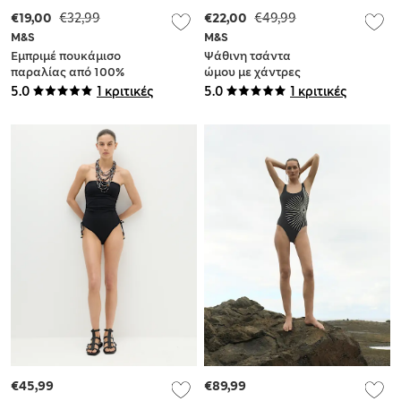
€19,00
€32,99
€22,00
€49,99
M&S
M&S
Εμπριμέ πουκάμισο
Ψάθινη τσάντα
παραλίας από 100%
ώμου με χάντρες
βαμβάκι
5.0
1 κριτικές
5.0
1 κριτικές
€45,99
€89,99