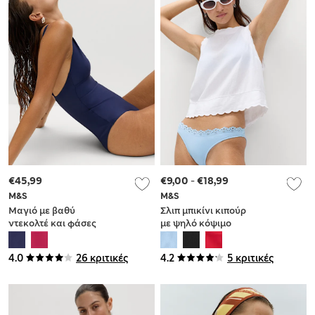
€45,99
€9,00
-
€18,99
M&S
M&S
Μαγιό με βαθύ
Σλιπ μπικίνι κιπούρ
ντεκολτέ και φάσες
με ψηλό κόψιμο
για σμίλευση
στους γοφούς για
σμίλευση
4.0
26 κριτικές
4.2
5 κριτικές