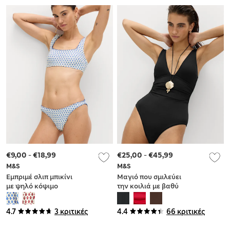
€9,00
-
€18,99
€25,00
-
€45,99
M&S
M&S
Εμπριμέ σλιπ μπικίνι
Μαγιό που σμιλεύει
με ψηλό κόψιμο
την κοιλιά με βαθύ
στους γοφούς και
ντεκολτέ
ανεβατή βελονιά
4.7
3 κριτικές
4.4
66 κριτικές