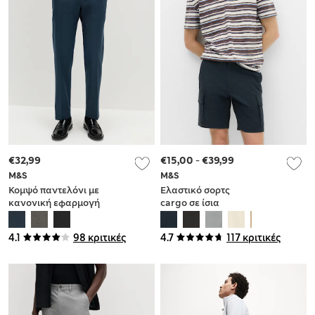
€32,99
€15,00
-
€39,99
M&S
M&S
Κομψό παντελόνι με
Ελαστικό σορτς
κανονική εφαρμογή
cargo σε ίσια
εφαρμογή
4.1
98 κριτικές
4.7
117 κριτικές