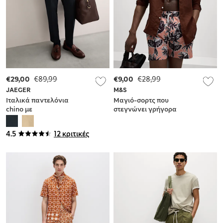
€29,00
€89,99
€9,00
€28,99
JAEGER
M&S
Ιταλικά παντελόνια
Μαγιό-σορτς που
chino με
στεγνώνει γρήγορα
προσαρμοσμένη
με print τουκάν
εφαρμογή
4.5
12 κριτικές