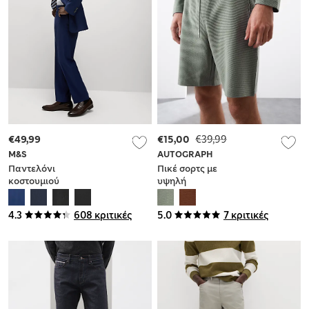
€49,99
€15,00
€39,99
M&S
AUTOGRAPH
Παντελόνι
Πικέ σορτς με
κοστουμιού
υψηλή
Ultimate από
περιεκτικότητα σε
ελαστικό ύφασμα
βαμβάκι
4.3
608 κριτικές
5.0
7 κριτικές
με κανονική
εφαρμογή