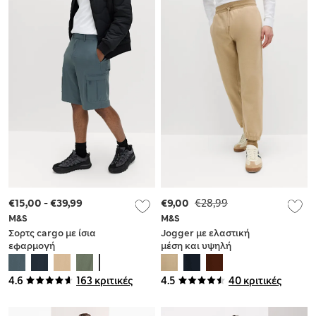
€15,00
-
€39,99
€9,00
€28,99
M&S
M&S
Σορτς cargo με ίσια
Jogger με ελαστική
εφαρμογή
μέση και υψηλή
περιεκτικότητα σε
βαμβάκι
4.6
163 κριτικές
4.5
40 κριτικές