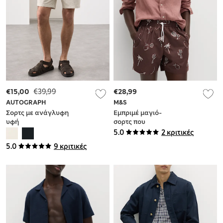
€15,00
€39,99
€28,99
AUTOGRAPH
M&S
Σορτς με ανάγλυφη
Εμπριμέ μαγιό-
υφή
σορτς που
στεγνώνει γρήγορα
5.0
2 κριτικές
5.0
9 κριτικές