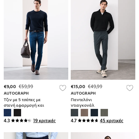
€9,00
€59,99
€15,00
€49,99
AUTOGRAPH
AUTOGRAPH
Τζιν με 5 τσέπες με
Παντελόνι
στενή εφαρμογή και
ντιαγκονάλ
απαλή υφή
Performance με 5
τσέπες και στενή
4.3
19 κριτικές
4.7
45 κριτικές
εφαρμογή