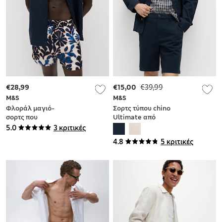
€28,99
€15,00
€39,99
M&S
M&S
Φλοράλ μαγιό-
Σορτς τύπου chino
σορτς που
Ultimate από
στεγνώνει γρήγορα
ελαστικό ύφασμα
5.0
3 κριτικές
4.8
5 κριτικές