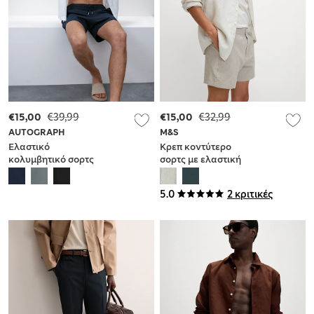
€15,00
€39,99
€15,00
€32,99
AUTOGRAPH
M&S
Ελαστικό
Κρεπ κοντύτερο
κολυμβητικό σορτς
σορτς με ελαστική
μεσαίου μήκους που
μέση
στεγνώνει γρήγορα
5.0
2 κριτικές