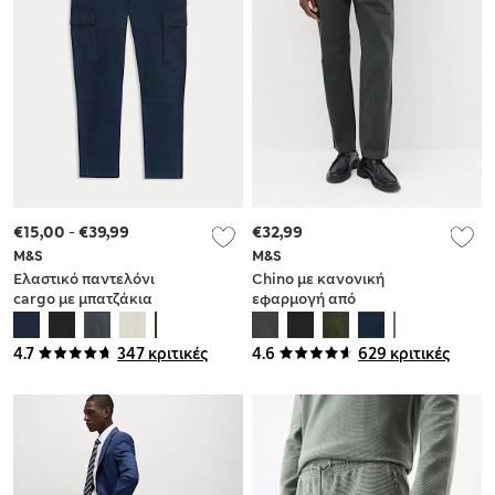
€15,00
-
€39,99
€32,99
M&S
M&S
Ελαστικό παντελόνι
Chino με κανονική
cargo με μπατζάκια
εφαρμογή από
που στενεύουν προς
ελαστικό βαμβάκι
τα κάτω
4.7
347 κριτικές
4.6
629 κριτικές