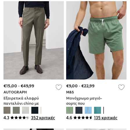
€15,00
-
€49,99
€9,00
-
€22,99
AUTOGRAPH
M&S
Εξαιρετικά ελαφρύ
Μονόχρωμο μαγιό-
παντελόνι chino με
σορτς που
κανονική εφαρμογή
στεγνώνει γρήγορα
4.3
352 κριτικές
4.6
135 κριτικές