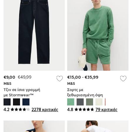
€9,00
€49,99
€15,00
-
€35,99
M&S
M&S
Τζιν σε ίσια γραμμή
Σορτς με
με Stormwear™
ξεθωριασμένη όψη
και χαλαρή
εφαρμογή από
4.2
2278 κριτικές
4.8
79 κριτικές
100% βαμβάκι