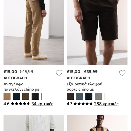
€15,00
€49,99
€15,00
-
€35,99
AUTOGRAPH
AUTOGRAPH
Ανάγλυφο
Εξαιρετικά ελαφρύ
παντελόνι chino με
σορτς chino με
διπλή πιέτα
κανονική εφαρμογή
μπροστά και
4.6
34 κριτικές
4.7
288 κριτικές
μπατζάκια που
στενεύουν προς τα
κάτω