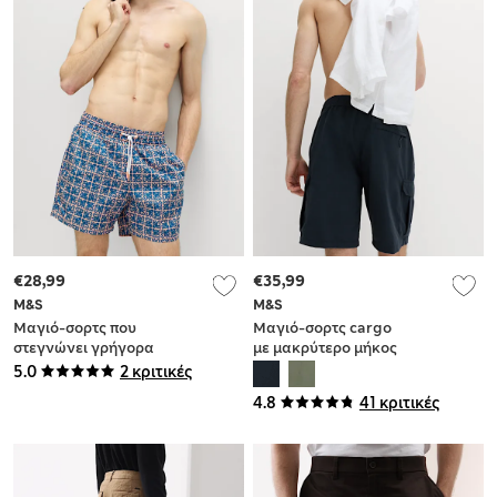
€28,99
€35,99
M&S
M&S
Μαγιό-σορτς που
Μαγιό-σορτς cargo
στεγνώνει γρήγορα
με μακρύτερο μήκος
με γεωμετρικά
που στεγνώνει
5.0
2 κριτικές
μοτίβα
γρήγορα
4.8
41 κριτικές