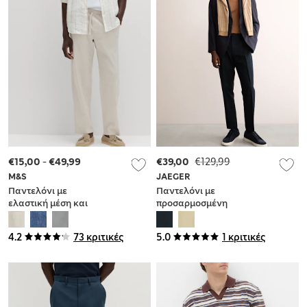
€15,00
-
€49,99
€39,00
€129,99
M&S
JAEGER
Παντελόνι με
Παντελόνι με
ελαστική μέση και
προσαρμοσμένη
χαλαρή εφαρμογή
εφαρμογή από
από σύμμεικτο λινό
βαμβακερό twill και
4.2
73 κριτικές
5.0
1 κριτικές
λινό