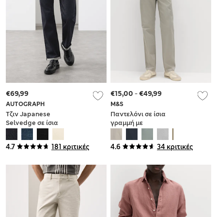
€69,99
€15,00
-
€49,99
AUTOGRAPH
M&S
Τζιν Japanese
Παντελόνι σε ίσια
Selvedge σε ίσια
γραμμή με
γραμμή
ανάγλυφο σχέδιο
και 5 τσέπες
4.7
181 κριτικές
4.6
34 κριτικές