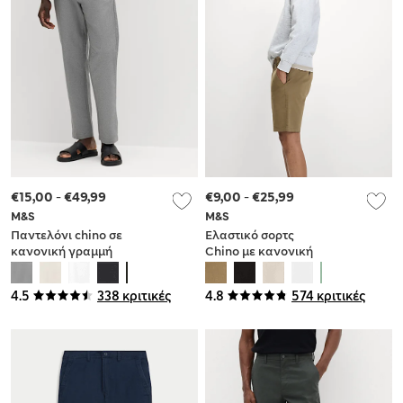
€15,00
-
€49,99
€9,00
-
€25,99
M&S
M&S
Παντελόνι chino σε
Ελαστικό σορτς
κανονική γραμμή
Chino με κανονική
από σύμμεικτο λινό
εφαρμογή
4.5
338 κριτικές
4.8
574 κριτικές