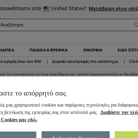
Κάνε εγγραφή και κέρδισε 10% στην πρώτη σου αγορά
επισκέπτεστε από
United States?
Μετάβαση στον ιστ
ΝΔΡΙΚΆ
ΠΑΙΔΙΚΆ & ΒΡΕΦΙΚΆ
ΟΜΟΡΦΙΆ
ΕΊΔΗ ΣΠΙΤ
|
|
ε αγορές άνω των €50
Δωρεάν επιστροφές στο κατάστημα
Clic
χρι τον αστράγαλο με ίσια μπατζάκια και υψηλή περιεκτικότητα σε βαμβάκ
ο με ίσια μπατζάκια και
αστε το απόρρητό σας
 βαμβάκι
ός μας χρησιμοποιεί cookies και παρόμοιες τεχνολογίες για διάφορου
τη βελτίωση της εμπειρίας σας στον ιστότοπό μας.
Διαβάστε την πλ
 Cookies μας εδώ.