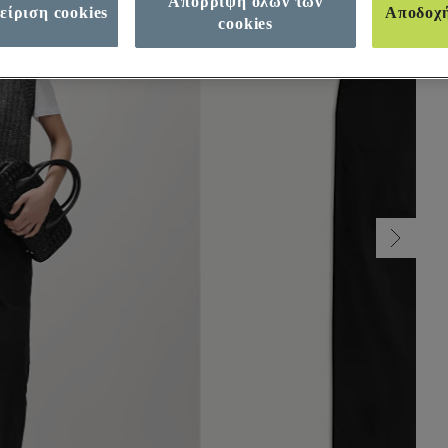
Απόρριψη όλων των
είριση cookies
Αποδοχ
cookies