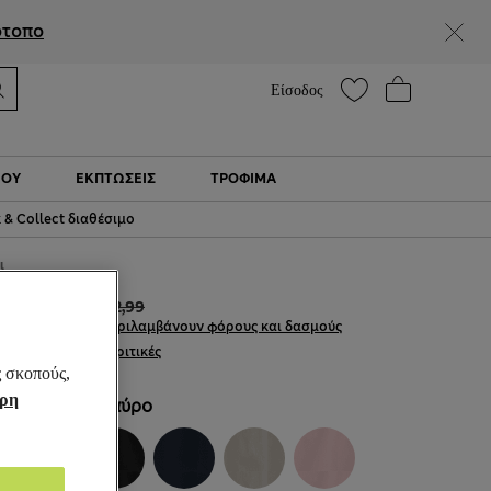
Βοήθεια
Βρείτε ένα κατάστημα
ότοπο
Είσοδος
ΙΟΎ
ΕΚΠΤΩΣΕΙΣ
ΤΡΌΦΙΜΑ
k & Collect διαθέσιμο
ι
€12,00
€32,99
Όλες οι τιμές περιλαμβάνουν φόρους και δασμούς
191 κριτικές
ς σκοπούς,
ήρη
ΧΡΏΜΑ:
Μαύρο