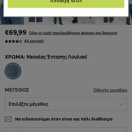
Αποδοχή όλων
€69,99
Όλες οι τιμές περιλαμβάνουν φόρους και δασμούς
44 κριτικές
ΧΡΏΜΑ:
Μεσαίας Έντασης Λουλακί
ΜΈΓΕΘΟΣ
Οδηγός μεγεθών
Να ειδοποιούμαι όταν είναι και πάλι διαθέσιμο