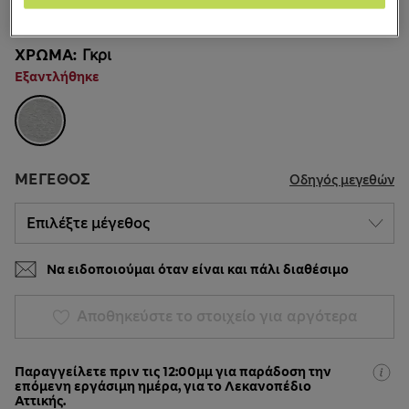
99 κριτικές
ΧΡΏΜΑ:
Γκρι
Εξαντλήθηκε
ΜΈΓΕΘΟΣ
Οδηγός μεγεθών
Να ειδοποιούμαι όταν είναι και πάλι διαθέσιμο
Αποθηκεύστε το στοιχείο για αργότερα
Παραγγείλετε πριν τις 12:00μμ για παράδοση την
επόμενη εργάσιμη ημέρα, για το Λεκανοπέδιο
Αττικής.