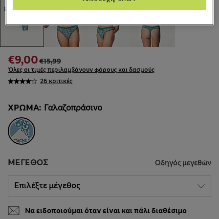
€9,00
€15,99
Όλες οι τιμές περιλαμβάνουν φόρους και δασμούς
26 κριτικές
ΧΡΏΜΑ:
Γαλαζοπράσινο
ΜΈΓΕΘΟΣ
Οδηγός μεγεθών
Να ειδοποιούμαι όταν είναι και πάλι διαθέσιμο