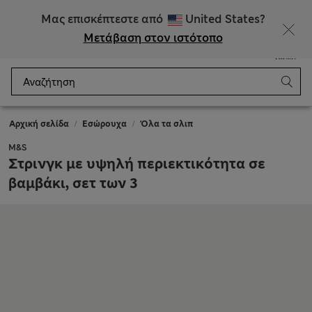
ΕΚΠΤΩΣΕΙΣ έως 60% σε επιλεγμένα είδη
Μας επισκέπτεστε από
United States?
Μετάβαση στον ιστότοπο
Μενού
Σύνδεση
Αποθηκευμένα
Καλάθι
Αρχική σελίδα
Εσώρουχα
Όλα τα σλιπ
M&S
Στρινγκ με υψηλή περιεκτικότητα σε
βαμβάκι, σετ των 3