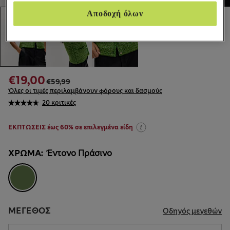
Αποδοχή όλων
€19,00
€59,99
Όλες οι τιμές περιλαμβάνουν φόρους και δασμούς
20 κριτικές
ΕΚΠΤΩΣΕΙΣ έως 60% σε επιλεγμένα είδη
ΧΡΏΜΑ:
Έντονο Πράσινο
ΜΈΓΕΘΟΣ
Οδηγός μεγεθών