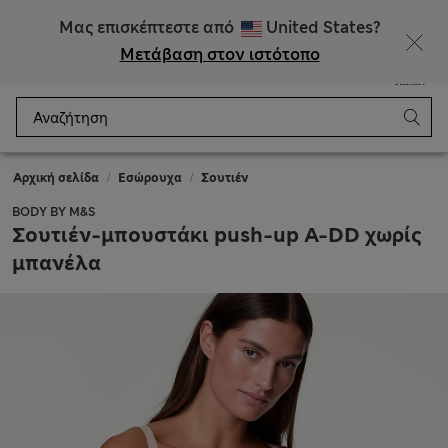
ΕΚΠΤΩΣΕΙΣ έως 60% σε επιλεγμένα είδη
Μας επισκέπτεστε από
United States?
Μετάβαση στον ιστότοπο
Μενού
Σύνδεση
Αποθηκευμένα
Καλάθι
Αρχική σελίδα
Εσώρουχα
Σουτιέν
BODY BY M&S
Σουτιέν-μπουστάκι push-up A-DD χωρίς
μπανέλα