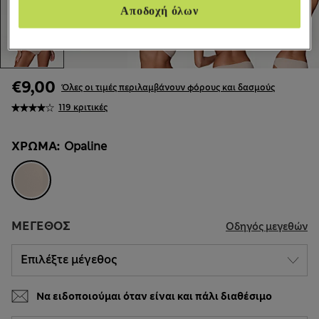
Αποδοχή όλων
€9,00
Όλες οι τιμές περιλαμβάνουν φόρους και δασμούς
119 κριτικές
ΧΡΏΜΑ:
Opaline
ΜΈΓΕΘΟΣ
Οδηγός μεγεθών
Να ειδοποιούμαι όταν είναι και πάλι διαθέσιμο