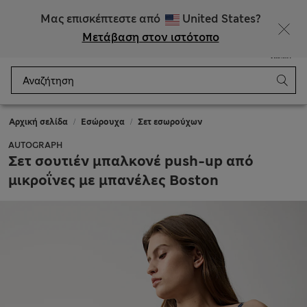
ΕΚΠΤΩΣΕΙΣ έως 60% σε επιλεγμένα είδη
Μας επισκέπτεστε από
United States?
Μετάβαση στον ιστότοπο
Μενού
Σύνδεση
Αποθηκευμένα
Καλάθι
Αρχική σελίδα
Εσώρουχα
Σετ εσωρούχων
AUTOGRAPH
Σετ σουτιέν μπαλκονέ push-up από
μικροΐνες με μπανέλες Boston