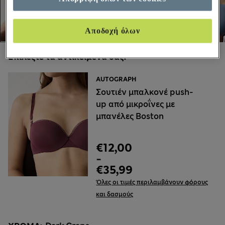
Αποδοχή όλων
Επιλέξτε τα αντικείμενά σας:
AUTOGRAPH
Σουτιέν μπαλκονέ push-
up από μικροΐνες με
μπανέλες Boston
€12,00
-
€35,99
Όλες οι τιμές περιλαμβάνουν φόρους
και δασμούς