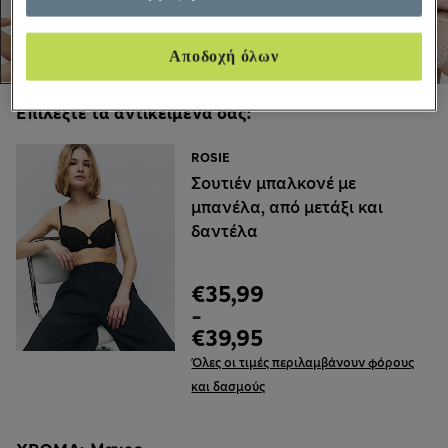
Αποδοχή όλων
Επιλέξτε τα αντικείμενά σας:
ROSIE
Σουτιέν μπαλκονέ με
μπανέλα, από μετάξι και
δαντέλα
€35,99
-
€39,95
Όλες οι τιμές περιλαμβάνουν φόρους
και δασμούς