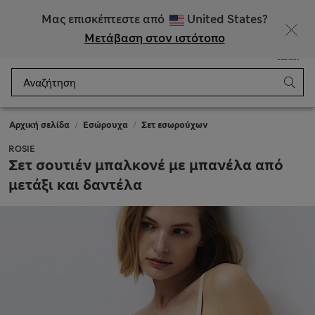
ΕΚΠΤΩΣΕΙΣ έως 60% σε επιλεγμένα είδη
Μας επισκέπτεστε από
United States?
Μετάβαση στον ιστότοπο
Μενού
Σύνδεση
Αποθηκευμένα
Καλάθι
Αρχική σελίδα
Εσώρουχα
Σετ εσωρούχων
ROSIE
Σετ σουτιέν μπαλκονέ με μπανέλα από
μετάξι και δαντέλα