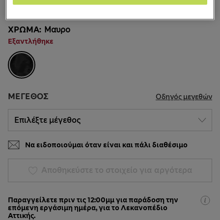
6 κριτικές
ΧΡΏΜΑ:
Μαυρο
Εξαντλήθηκε
ΜΈΓΕΘΟΣ
Οδηγός μεγεθών
Να ειδοποιούμαι όταν είναι και πάλι διαθέσιμο
Αποθηκεύστε το στοιχείο για αργότερα
Παραγγείλετε πριν τις 12:00μμ για παράδοση την
επόμενη εργάσιμη ημέρα, για το Λεκανοπέδιο
Αττικής.