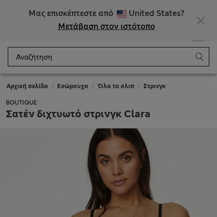
ΕΚΠΤΩΣΕΙΣ έως 60% σε επιλεγμένα είδη
Μας επισκέπτεστε από
United States?
Μετάβαση στον ιστότοπο
Μενού
Σύνδεση
Αποθηκευμένα
Καλάθι
Αρχική σελίδα
Εσώρουχα
Όλα τα σλιπ
Στρινγκ
BOUTIQUE
Σατέν διχτυωτό στρινγκ Clara