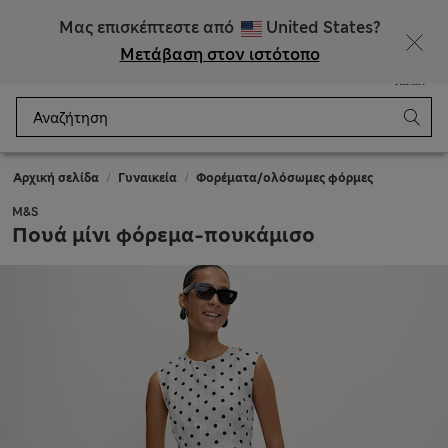
ΕΚΠΤΩΣΕΙΣ έως 60% σε επιλεγμένα είδη
Μας επισκέπτεστε από
United States?
Μετάβαση στον ιστότοπο
Μενού
Σύνδεση
Αποθηκευμένα
Καλάθι
Αρχική σελίδα
Γυναικεία
Φορέματα/ολόσωμες φόρμες
M&S
Πουά μίνι φόρεμα-πουκάμισο