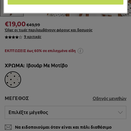
€19,00
€49,99
Όλες οι τιμές περιλαμβάνουν φόρους και δασμούς
9 κριτικές
ΕΚΠΤΩΣΕΙΣ έως 60% σε επιλεγμένα είδη
ΧΡΏΜΑ:
Ιβουάρ Με Μοτίβο
ΜΈΓΕΘΟΣ
Οδηγός μεγεθών
Να ειδοποιούμαι όταν είναι και πάλι διαθέσιμο