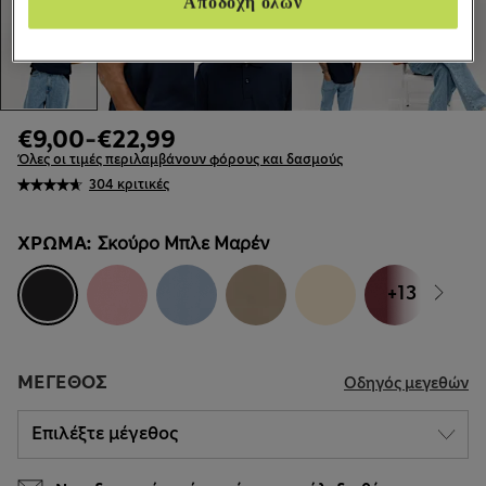
Αποδοχή όλων
€9,00
-
€22,99
Όλες οι τιμές περιλαμβάνουν φόρους και δασμούς
304 κριτικές
ΧΡΏΜΑ:
Σκούρο Μπλε Μαρέν
+13
ΜΈΓΕΘΟΣ
Οδηγός μεγεθών