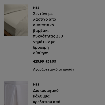
M&S
Σεντόνι με
λάστιχο από
αιγυπτιακό
βαμβάκι
πυκνότητας 230
νημάτων με
δροσερή
αίσθηση
-
€25,99
€39,99
Αγοράστε αυτό το προϊόν
M&S
Διακοσμητικό
κάλυμμα
κρεβατιού από