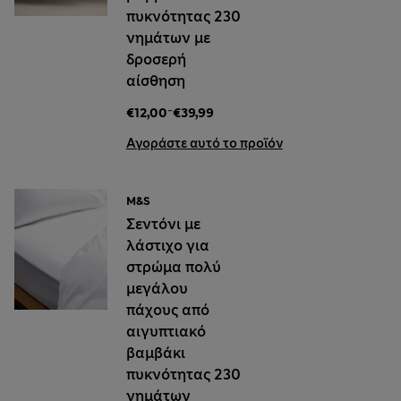
πυκνότητας 230
νημάτων με
δροσερή
αίσθηση
-
€12,00
€39,99
Αγοράστε αυτό το προϊόν
M&S
Σεντόνι με
λάστιχο για
στρώμα πολύ
μεγάλου
πάχους από
αιγυπτιακό
βαμβάκι
πυκνότητας 230
νημάτων