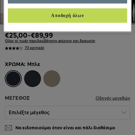
Αποδοχή όλων
€25,00
-
€89,99
Όλες οι τιμές περιλαμβάνουν φόρους και δασμούς
73 κριτικές
ΧΡΏΜΑ:
Μπλε
ΜΈΓΕΘΟΣ
Οδηγός μεγεθών
Να ειδοποιούμαι όταν είναι και πάλι διαθέσιμο