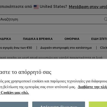
Κάνε εγγραφή και κέρδισε 10% στην πρώτη σου αγορά
επισκέπτεστε από
United States?
Μετάβαση στον ιστ
ΝΔΡΙΚΆ
ΠΑΙΔΙΚΆ & ΒΡΕΦΙΚΆ
ΟΜΟΡΦΙΆ
ΕΊΔΗ ΣΠΙΤ
|
|
ε αγορές άνω των €50
Δωρεάν επιστροφές στο κατάστημα
Clic
κρύ σακάκι με μονή σειρά κουμπιών και υψηλή περιεκτικότητα σε λινό
αστε το απόρρητό σας
ιρά κουμπιών και υψηλή
ός μας χρησιμοποιεί cookies και παρόμοιες τεχνολογίες για διάφορου
τη βελτίωση της εμπειρίας σας στον ιστότοπό μας.
Διαβάστε την πλ
 Cookies μας εδώ.