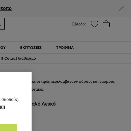
Βοήθεια
Βρείτε ένα κατάστημα
ότοπο
Είσοδος
ΙΟΎ
ΕΚΠΤΩΣΕΙΣ
ΤΡΌΦΙΜΑ
k & Collect διαθέσιμο
€15,00
Όλες οι τιμές περιλαμβάνουν φόρους και δασμούς
165 κριτικές
ς σκοπούς,
ΧΡΏΜΑ:
Απαλό Λευκό
ήρη
Εξαντλήθηκε