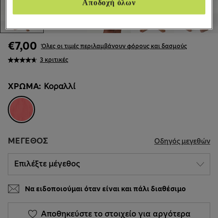
Αποδοχή όλων
€7,00
Όλες οι τιμές περιλαμβάνουν φόρους και δασμούς
3 κριτικές
ΧΡΏΜΑ:
Κοραλλί
ΜΈΓΕΘΟΣ
Οδηγός μεγεθών
Να ειδοποιούμαι όταν είναι και πάλι διαθέσιμο
Αποθηκεύστε το στοιχείο για αργότερα