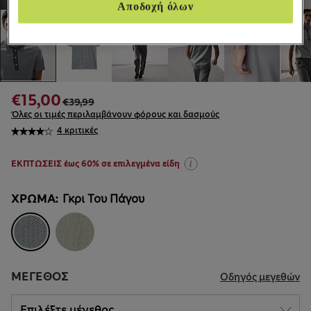
Αποδοχή όλων
€15,00
€39,99
Όλες οι τιμές περιλαμβάνουν φόρους και δασμούς
4 κριτικές
ΕΚΠΤΩΣΕΙΣ έως 60% σε επιλεγμένα είδη
ΧΡΏΜΑ:
Γκρι Του Πάγου
ΜΈΓΕΘΟΣ
Οδηγός μεγεθών